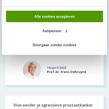
Alle cookies accepteren
Zonder klachten PSA waarde meten, kan ik
‘zomaar’ PSA test laten doen?
Aanpassen
‘Kan ik mijn PSA waarde ‘zomaar’ laten meten
als ik geen klachten heb? Ik hoorde pas van
Doorgaan zonder cookies
een vriend (60 jaar) dat zijn PSA waarde ho...
16 april 2023
Prof.dr. Frans Debruyne
‘Hoe eerder je agressieve prostaatkanker