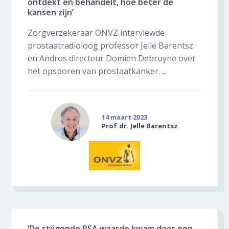
ontdekt en behandelt, hoe beter de
kansen zijn’
Zorgverzekeraar ONVZ interviewde
prostaatradioloog professor Jelle Barentsz
en Andros directeur Domien Debruyne over
het opsporen van prostaatkanker. ...
14 maart 2023
Prof.dr. Jelle Barentsz
‘De stijgende PSA waarde kwam door een