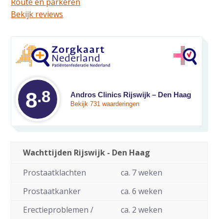
Route en parkeren
Bekijk reviews
.8
Gemiddelde waarde
8
Andros Clinics Rijswijk – Den Haag
Bekijk 731 waarderingen
Wachttijden Rijswijk - Den Haag
Prostaatklachten
ca. 7 weken
Prostaatkanker
ca. 6 weken
Erectieproblemen /
ca. 2 weken