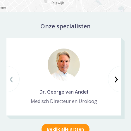
Onze specialisten
Specialisten galerij overslaan
‹
Vorige slide
Vo
›
Dr. George van Andel
Medisch Directeur en Uroloog
Bekijk alle artsen