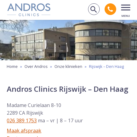
Navigatie overslaan
Bel andr
Zoek op de
Open
Home
»
Over Andros
»
Onze klinieken
»
Rijswijk – Den Haag
Andros Clinics Rijswijk – Den Haag
Madame Curielaan 8-10
2289 CA Rijswijk
026 389 1753
ma – vr | 8 – 17 uur
Maak afspraak