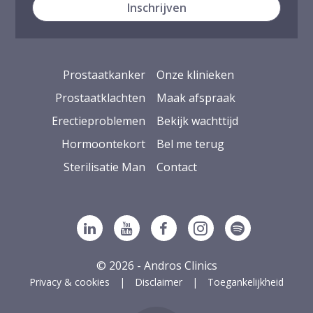
Prostaatkanker
Onze klinieken
Prostaatklachten
Maak afspraak
Erectieproblemen
Bekijk wachttijd
Hormoontekort
Bel me terug
Sterilisatie Man
Contact
Volg ons op Linkedin
Volg ons op YouTube
Volg ons op Facebook
Volg ons op Ins
Volg ons op
© 2026 - Andros Clinics
Privacy & cookies
Disclaimer
Toegankelijkheid
g naar boven