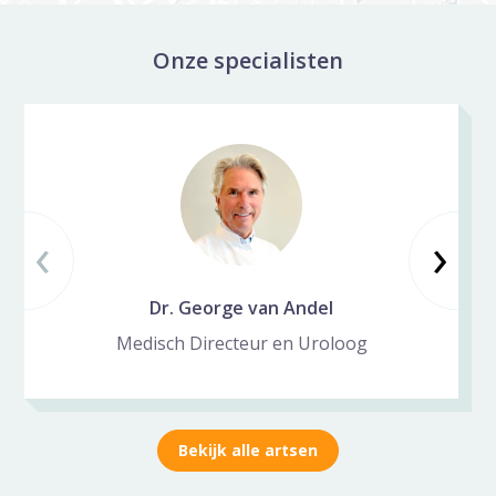
Onze specialisten
Specialisten galerij overslaan
‹
Vorige slide
Vo
›
Dr. George van Andel
Medisch Directeur en Uroloog
Bekijk alle artsen