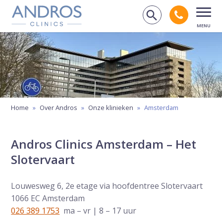
Navigatie overslaan
Bel andr
Zoek op de
Open
Home
»
Over Andros
»
Onze klinieken
»
Amsterdam
Andros Clinics Amsterdam – Het
Slotervaart
Louwesweg 6, 2e etage via hoofdentree Slotervaart
1066 EC Amsterdam
026 389 1753
ma – vr | 8 – 17 uur