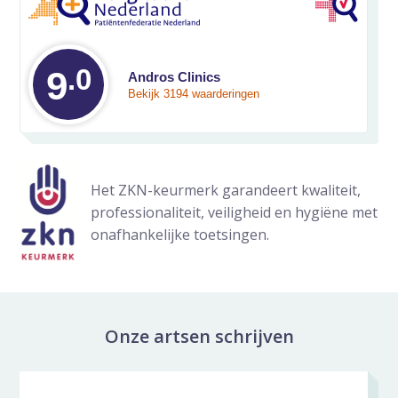
.0
Gemiddelde waarde
9
Andros Clinics
Bekijk 3194 waarderingen
Het ZKN-keurmerk garandeert kwaliteit,
professionaliteit, veiligheid en hygiëne met
onafhankelijke toetsingen.
Onze artsen schrijven
Nieuws galerij overslaan