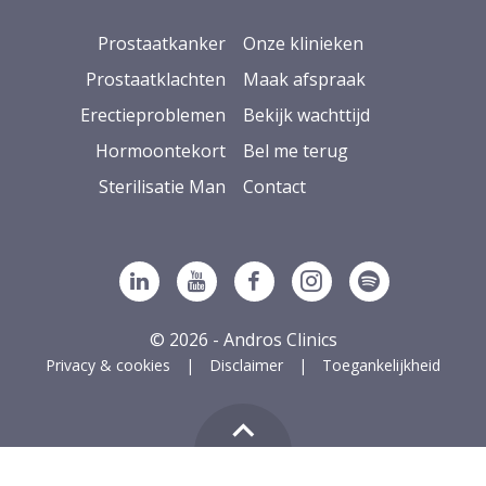
Prostaatkanker
Onze klinieken
Prostaatklachten
Maak afspraak
Erectieproblemen
Bekijk wachttijd
Hormoontekort
Bel me terug
Sterilisatie Man
Contact
Volg ons op Linkedin
Volg ons op YouTube
Volg ons op Facebook
Volg ons op Ins
Volg ons op
© 2026 - Andros Clinics
Privacy & cookies
Disclaimer
Toegankelijkheid
g naar boven