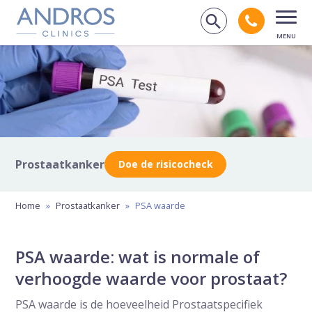
Navigatie overslaan
Bel andr
Zoek op de
Open
Prostaatkanker
Doe de risicocheck
Home
»
Prostaatkanker
»
PSA waarde
PSA waarde: wat is normale of
verhoogde waarde voor prostaat?
PSA waarde is de hoeveelheid Prostaatspecifiek