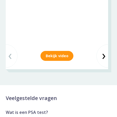
‹
Vorige slide
Vo
›
Bekijk video
Veelgestelde vragen
Wat is een PSA test?