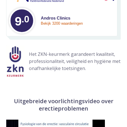
.0
Gemiddelde waarde
9
Andros Clinics
Bekijk 3200 waarderingen
Het ZKN-keurmerk garandeert kwaliteit,
professionaliteit, veiligheid en hygiëne met
onafhankelijke toetsingen.
Uitgebreide voorlichtingsvideo over
erectieproblemen