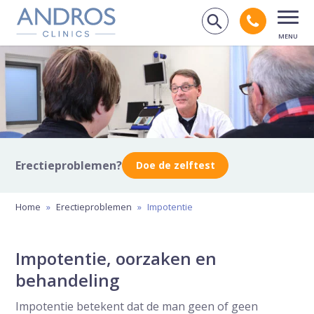
Navigatie overslaan
Bel andr
Zoek op de
Open
Erectieproblemen?
Doe de zelftest
Home
»
Erectieproblemen
»
Impotentie
Impotentie, oorzaken en
behandeling
Impotentie betekent dat de man geen of geen