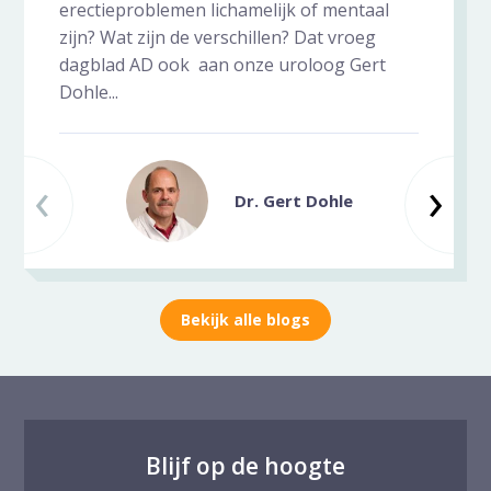
erectieproblemen lichamelijk of mentaal
zijn? Wat zijn de verschillen? Dat vroeg
dagblad AD ook aan onze uroloog Gert
Dohle...
‹
Vorige slide
Vo
›
Dr. Gert Dohle
Bekijk alle blogs
Blijf op de hoogte