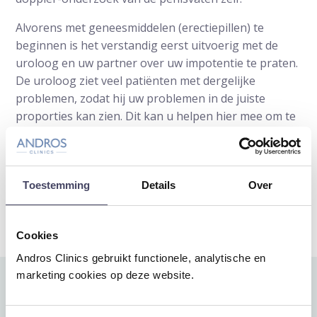
Alvorens met geneesmiddelen (erectiepillen) te
beginnen is het verstandig eerst uitvoerig met de
uroloog en uw partner over uw impotentie te praten.
De uroloog ziet veel patiënten met dergelijke
problemen, zodat hij uw problemen in de juiste
proporties kan zien. Dit kan u helpen hier mee om te
gaan. In bepaalde gevallen zal de uroloog u aanraden
advies in te winnen bij een arts of psycholoog, die
gespecialiseerd is in de seksuologie. Soms zal dan
helemaal geen geneesmiddel nodig zijn.
Toestemming
Details
Over
Doe de zelftest
Cookies
Andros Clinics gebruikt functionele, analytische en
marketing cookies op deze website.
Behandeling van impotentie