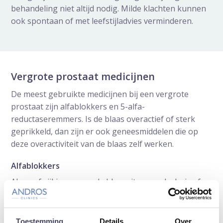
behandeling niet altijd nodig. Milde klachten kunnen
ook spontaan of met leefstijladvies verminderen.
Vergrote prostaat medicijnen
De meest gebruikte medicijnen bij een vergrote
prostaat zijn alfablokkers en 5-alfa-
reductaseremmers. Is de blaas overactief of sterk
geprikkeld, dan zijn er ook geneesmiddelen die op
deze overactiviteit van de blaas zelf werken.
Alfablokkers
Als er afwijkingen aan de blaasuitgang, plasbuis of
prostaat zijn vastgesteld kan een behandeling met
een alfablokker worden voorgeschreven.
Alfablokkers zijn geneesmiddelen die de gladde
Toestemming
Details
Over