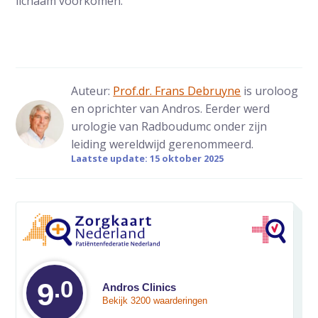
lichaam voorkomen.
Auteur:
Prof.dr. Frans Debruyne
is uroloog
en oprichter van Andros. Eerder werd
urologie van Radboudumc onder zijn
leiding wereldwijd gerenommeerd.
Laatste update: 15 oktober 2025
.0
Gemiddelde waarde
9
Andros Clinics
Bekijk 3200 waarderingen