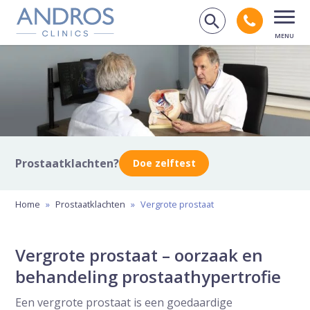
Navigatie overslaan
Bel andr
Zoek op de
Open
Prostaatklachten?
Doe zelftest
Home
»
Prostaatklachten
»
Vergrote prostaat
Vergrote prostaat – oorzaak en
behandeling prostaathypertrofie
Een vergrote prostaat is een goedaardige