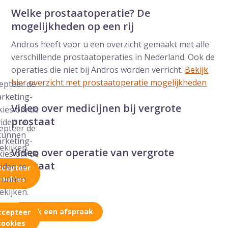
Welke prostaatoperatie? De
mogelijkheden op een rij
Andros heeft voor u een overzicht gemaakt met alle
verschillende prostaatoperaties in Nederland. Ook de
operaties die niet bij Andros worden verricht.
Bekijk
hier overzicht met prostaatoperatie mogelijkheden
epteer de
rketing-
Video over medicijnen bij vergrote
kies om de
prostaat
video te
epteer de
kunnen
rketing-
ekijken.
Video over operatie van vergrote
kies om de
prostaat
video te
ccepteer
kunnen
cookies
ekijken.
Maak een afspraak
ccepteer
cookies