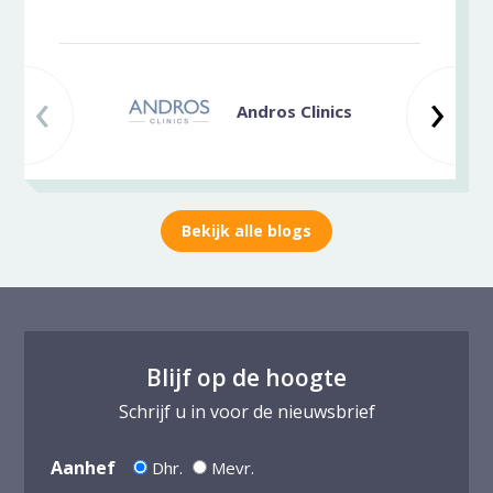
‹
Vorige slide
Vo
›
Andros Clinics
Bekijk alle blogs
Blijf op de hoogte
Schrijf u in voor de nieuwsbrief
Aanhef
Dhr.
Mevr.