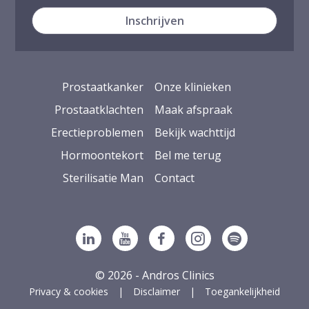
Prostaatkanker
Onze klinieken
Prostaatklachten
Maak afspraak
Erectieproblemen
Bekijk wachttijd
Hormoontekort
Bel me terug
Sterilisatie Man
Contact
Volg ons op Linkedin
Volg ons op YouTube
Volg ons op Facebook
Volg ons op Ins
Volg ons op
© 2026 - Andros Clinics
Privacy & cookies
Disclaimer
Toegankelijkheid