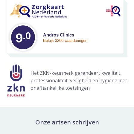
.0
Gemiddelde waarde
9
Andros Clinics
Bekijk 3200 waarderingen
Het ZKN-keurmerk garandeert kwaliteit,
professionaliteit, veiligheid en hygiëne met
onafhankelijke toetsingen.
Onze artsen schrijven