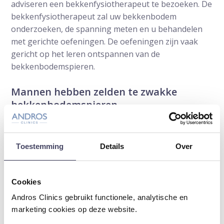
adviseren een bekkenfysiotherapeut te bezoeken. De
bekkenfysiotherapeut zal uw bekkenbodem
onderzoeken, de spanning meten en u behandelen
met gerichte oefeningen. De oefeningen zijn vaak
gericht op het leren ontspannen van de
bekkenbodemspieren.
Mannen hebben zelden te zwakke
bekkenbodemspieren
Mannen hebben zelden zomaar te zwakke
bekkenbodemspieren of verzakkingen, tenzij er
Toestemming
Details
Over
sprake is van ziekte of een trauma door ongeval of
een operatie. In tegenstelling tot vrouwen, die door
onder andere hormoonveranderingen en
Cookies
zwangerschappen wel een slappere bekkenbodem
kunnen krijgen. Zomaar gaan trainen voor sterke
Andros Clinics gebruikt functionele, analytische en
bekkenbodemspieren heeft voor mannen dus vaak
marketing cookies op deze website.
geen zin.