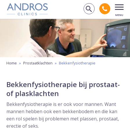
Navigatie overslaan
Bel andr
Zoek op de
Open
Home
»
Prostaatklachten
»
Bekkenfysiotherapie
Bekkenfysiotherapie bij prostaat-
of plasklachten
Bekkenfysiotherapie is er ook voor mannen. Want
mannen hebben ook een bekkenbodem en die kan
een rol spelen bij problemen met plassen, prostaat,
erectie of seks.