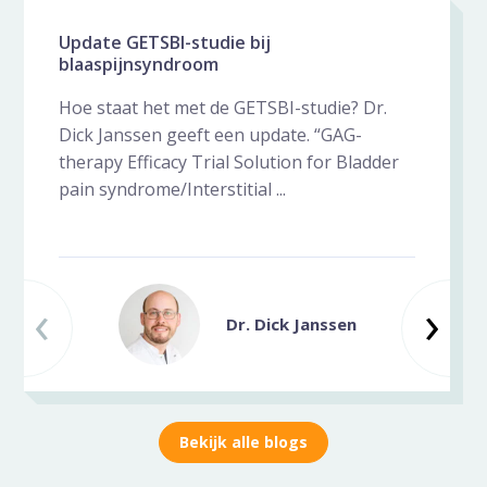
Nieuws galerij overslaan
Update GETSBI-studie bij
blaaspijnsyndroom
Hoe staat het met de GETSBI-studie? Dr.
Dick Janssen geeft een update. “GAG-
therapy Efficacy Trial Solution for Bladder
pain syndrome/Interstitial ...
‹
Vorige slide
Vo
›
Dr. Dick Janssen
Bekijk alle blogs