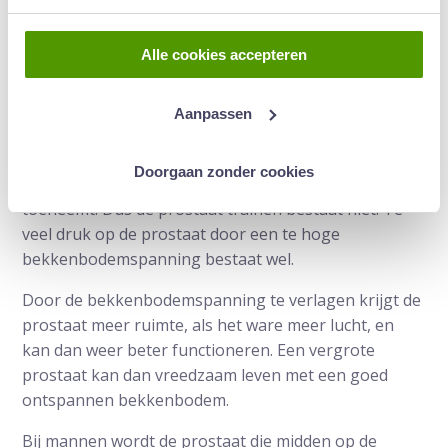
Prostaat trainen kan niet, bekkenbodem
Alle cookies accepteren
wel
Het is niet mogelijk om de prostaat te trainen om
Aanpassen
prostaatklachten te voorkomen of op te lossen. Soms
is bekkenfysiotherapie raadzaam omdat door de
Doorgaan zonder cookies
vergrote prostaat de spanning in de bekkenbodem
toeneemt. Dus de prostaat trainen bestaat niet. Te
veel druk op de prostaat door een te hoge
bekkenbodemspanning bestaat wel.
Door de bekkenbodemspanning te verlagen krijgt de
prostaat meer ruimte, als het ware meer lucht, en
kan dan weer beter functioneren. Een vergrote
prostaat kan dan vreedzaam leven met een goed
ontspannen bekkenbodem.
Bij mannen wordt de prostaat die midden op de