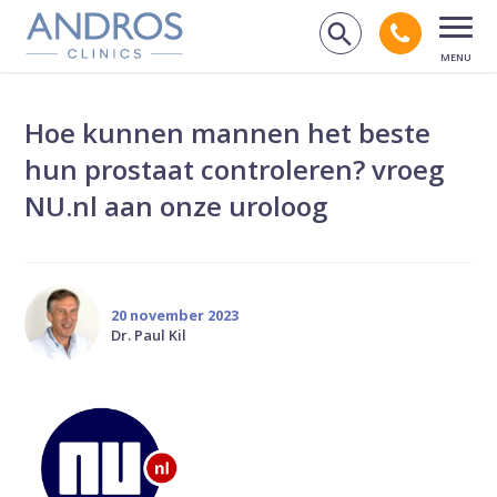
Navigatie overslaan
Bel andr
Zoek op de
Open
Hoe kunnen mannen het beste
hun prostaat controleren? vroeg
NU.nl aan onze uroloog
20 november 2023
Dr. Paul Kil