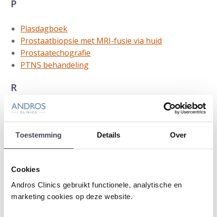
P
Plasdagboek
Prostaatbiopsie met MRI-fusie via huid
Prostaatechografie
PTNS behandeling
R
Rezum bij vergrote prostaat
S
Toestemming
Details
Over
Second opinion
Cookies
Second opinion voor focale therapie bij
prostaatkanker
Andros Clinics gebruikt functionele, analytische en
Sneldiagnostiek prostaatkanker
marketing cookies op deze website.
Sperma-onderzoek