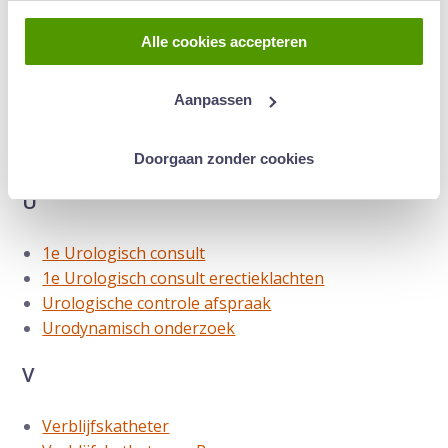
Sperma-onderzoek (Engels
)
Sterilisatie bij de man
Alle cookies accepteren
Suprapubische katheter
T
Aanpassen
Testosterontherapie met gel
Doorgaan zonder cookies
U
1e Urologisch consult
1e Urologisch consult erectieklachten
Urologische controle afspraak
Urodynamisch onderzoek
V
Verblijfskatheter