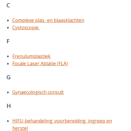
C
Complexe plas- en blaasklachten
Cystoscopie
F
Frenulumplastiek
Focale Laser Ablatie (FLA)
G
Gynaecologisch consult
H
HIFU-behandeling: voorbereiding, ingreep en
herstel