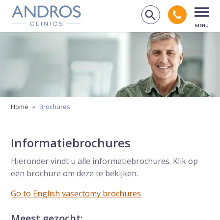
Navigatie overslaan
Bel andr
Zoek op de
Open
Home
»
Brochures
Informatiebrochures
Hieronder vindt u alle informatiebrochures. Klik op
een brochure om deze te bekijken.
Go to English vasectomy brochures
Meest gezocht: