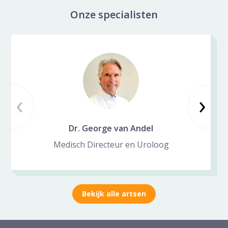
Onze specialisten
Specialisten galerij overslaan
‹
Vorige slide
Vo
›
Dr. George van Andel
Medisch Directeur en Uroloog
Bekijk alle artsen