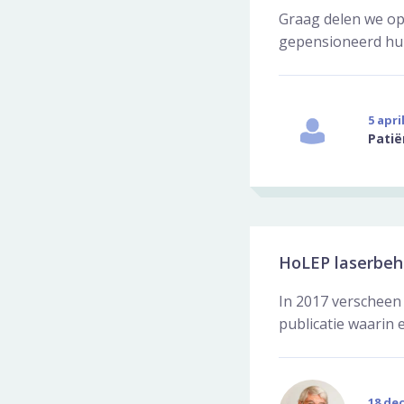
Graag delen we op
gepensioneerd huisa
5 apri
Patië
HoLEP laserbeh
In 2017 verscheen 
publicatie waarin 
18 de