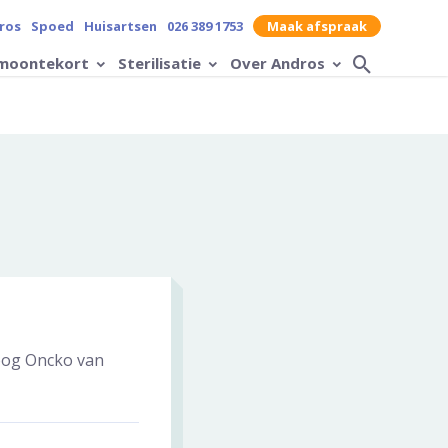
contrast op de website
ros
Spoed
Huisartsen
026 389 1753
Maak afspraak
moontekort
Sterilisatie
Over Andros
Zoek op
loog Oncko van