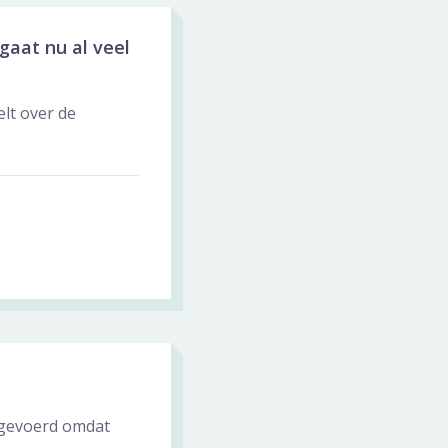
gaat nu al veel
lt over de
itgevoerd omdat