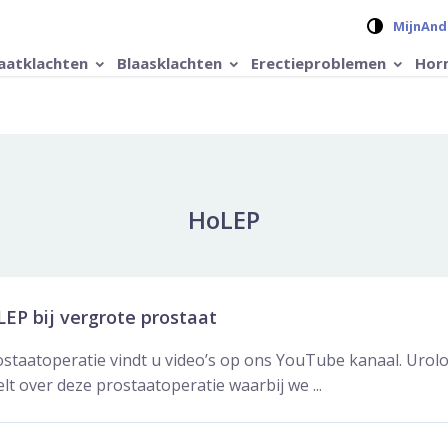
Verander 
MijnAnd
aatklachten
Blaasklachten
Erectieproblemen
Hor
HoLEP
LEP bij vergrote prostaat
staatoperatie vindt u video’s op ons YouTube kanaal. Uro
elt over deze prostaatoperatie waarbij we ...