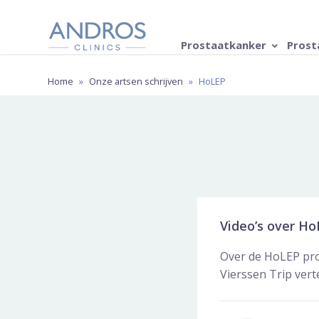
Navigatie overslaan
Prostaatkanker
Prost
Home
»
Onze artsen schrijven
»
HoLEP
Video’s over Ho
Over de HoLEP pro
Vierssen Trip vert