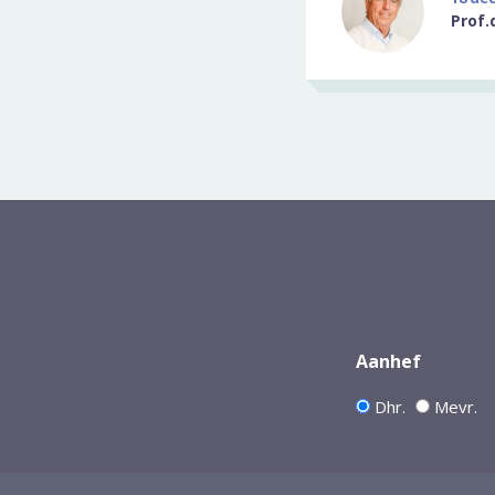
Prof.
Aanhef
Dhr.
Mevr.