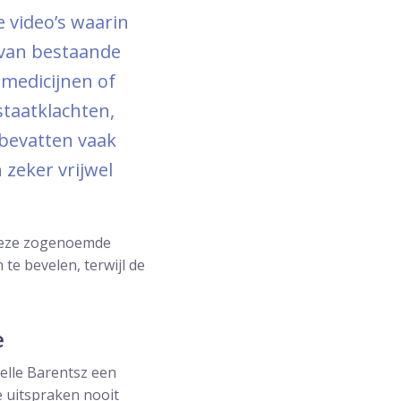
e video’s waarin
 van bestaande
 medicijnen of
taatklachten,
 bevatten vaak
 zeker vrijwel
n deze zogenoemde
te bevelen, terwijl de
e
elle Barentsz een
e uitspraken nooit