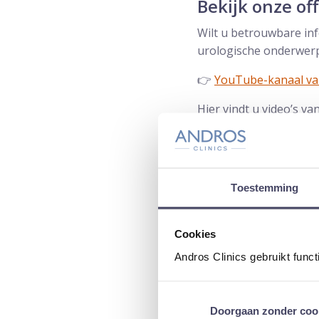
Bekijk onze off
Wilt u betrouwbare in
urologische onderwerpe
👉
YouTube-kanaal van
Hier vindt u video’s v
inzichten.
Voorbeelden van nepvi
Toestemming
Cookies
Andros Clinics gebruikt func
Doorgaan zonder coo