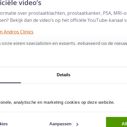
iciële video’s
formatie over prostaatklachten, prostaatkanker, PSA, MRI-
n? Bekijk dan de video’s op het officiële YouTube-kanaal va
 Andros Clinics
an onze eigen specialisten en experts, gebaseerd op de nieu
deo’s met niet bestaande artsen:
Details
tionele, analytische en marketing cookies op deze website.
kies
Aanpassen
Al