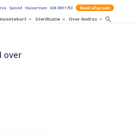
contrast op de website
ros
Spoed
Huisartsen
026 389 1753
Maak afspraak
moontekort
Sterilisatie
Over Andros
Zoek op
I over