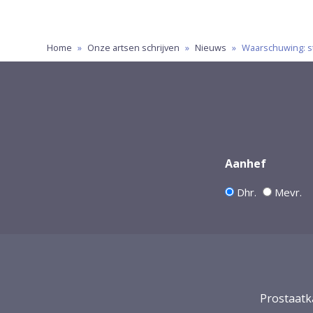
Home
»
Onze artsen schrijven
»
Nieuws
»
Waarschuwing: st
Aanhef
Dhr.
Mevr.
Prostaatk