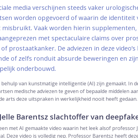
ciale media verschijnen steeds vaker urologisch
tsen worden opgevoerd of waarin de identiteit
t misbruikt. Vaak worden hierin supplementen,
angeprezen met spectaculaire claims over pros
of prostaatkanker. De adviezen in deze video’s
nde of zelfs ronduit absurde beweringen en zijn
pelijk onderbouwd.
et behulp van kunstmatige intelligentie (AI) zijn gemaakt. I
artsen medische adviezen te geven of bepaalde middelen aan 
 de arts deze uitspraken in werkelijkheid nooit heeft gedaan.
Jelle Barentsz slachtoffer van deepfak
en met AI gemaakte video waarin het leek alsof professor J
l. Deze video is volledig nep. Professor Barentsz heeft dez