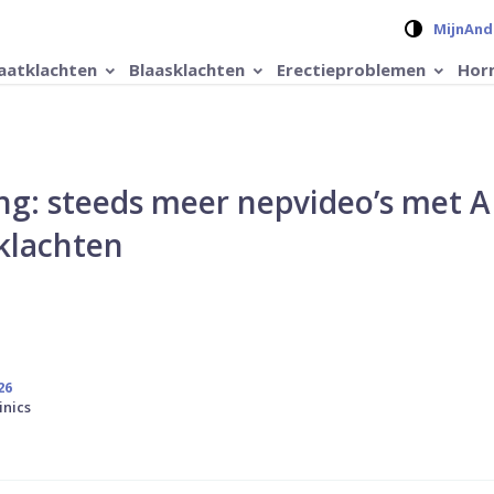
Verander 
MijnAnd
aatklachten
Blaasklachten
Erectieproblemen
Hor
g: steeds meer nepvideo’s met A
klachten
26
inics