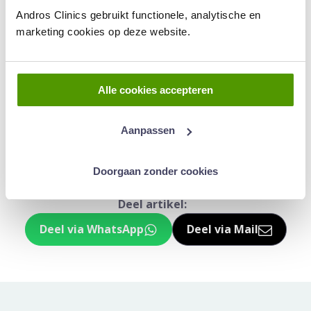
Uniek is dat we de procedure onder lokale verdoving
Andros Clinics gebruikt functionele, analytische en
poliklinisch uitvoeren. De mannen kunnen dus direct
marketing cookies op deze website.
na het onderzoek naar huis.
Lees verder over prostaatkanker
Alle cookies accepteren
Aanpassen
Dit is een ouder artikel dat niet meer geüpdatet
wordt
Doorgaan zonder cookies
Deel artikel:
Deel via WhatsApp
Deel via Mail
Deel dit via Whatsapp
Delen via de M