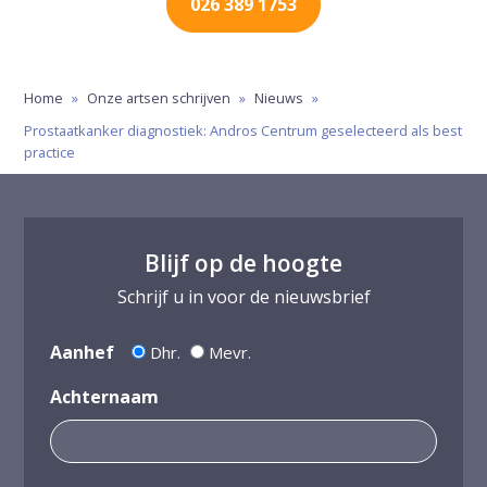
026 389 1753
Home
»
Onze artsen schrijven
»
Nieuws
»
Prostaatkanker diagnostiek: Andros Centrum geselecteerd als best
practice
Blijf op de hoogte
Schrijf u in voor de nieuwsbrief
Aanhef
Dhr.
Mevr.
Achternaam