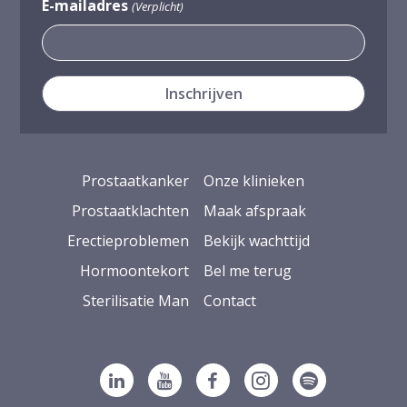
E-mailadres
(Verplicht)
Prostaatkanker
Onze klinieken
Prostaatklachten
Maak afspraak
Erectieproblemen
Bekijk wachttijd
Hormoontekort
Bel me terug
Sterilisatie Man
Contact
Volg ons op Linkedin
Volg ons op YouTube
Volg ons op Facebook
Volg ons op Ins
Volg ons op