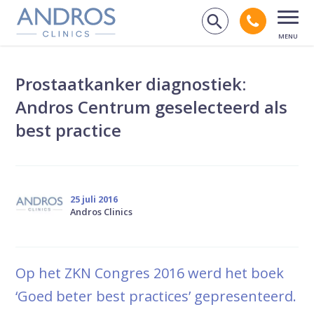
Navigatie overslaan
Bel andr
Zoek op de
Open
Prostaatkanker diagnostiek:
Andros Centrum geselecteerd als
best practice
25 juli 2016
Andros Clinics
Op het ZKN Congres 2016 werd het boek
‘Goed beter best practices’ gepresenteerd.