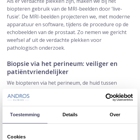
Als er verdachte plekken zijn, maken we bij het
biopteren gebruik van de MRI-beelden door ‘live-
fusie’. De MRI-beelden projecteren we, met moderne
apparatuur en software, tijdens de procedure op de
echobeelden van de prostaat. Zo nemen we gericht
weefsel af uit de verdachte plekken voor
pathologisch onderzoek.
Biopsie via het perineum: veiliger en
patiëntvriendelijker
We biopteren via het perineum, de huid tussen
balzak en anus. Dus niet via de endeldarm zoals bij
het traditionele biopteren. De kans op infectie is
daardoor vele malen kleiner, zelfs zó klein dat
antibiotica uit voorzorg niet langer nodig zijn.
Toestemming
Details
Over
Poliklinisch en onder lokale verdoving
Cookies