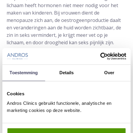
lichaam heeft hormonen niet meer nodig voor het
maken van kinderen. Bij vrouwen dient de
menopauze zich aan, de oestrogeenproductie daalt
en veranderingen aan de huid worden zichtbaar, de
zin in seks vermindert, je krijgt meer vet op je
lichaam, en door droogheid kan seks pijnlijk zijn.
Mannen maken minder testosteron aan, wat
gevolgen heeft voor het libido, de doorbloeding en
dus ook voor de erectie.”
Toestemming
Details
Over
Met ouderdom komen ook andere lichamelijke
gebreken en complicaties door bijvoorbeeld
medicijnen. “Daar kunnen artsen bij helpen, maar dan
Cookies
moeten mensen er wel naar durven vragen.”
Andros Clinics gebruikt functionele, analytische en
marketing cookies op deze website.
Daarnaast kunnen andere zaken een rol spelen,
zoals onzekerheid over een relatie, zegt
relatietherapeut Wilbert Kok van de Nederlandse