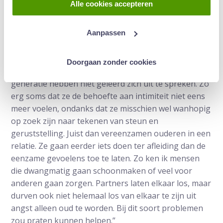
Vereniging Relatie en Gezinstherapie. “Mensen
Alle cookies accepteren
vragen zich af of de ander er nog wel zal zijn als ze
ziek worden. Blijft diegene dan nog wel om te
Aanpassen
zorgen?”
De behoefte aan steun is juist dan groot, maar het
Doorgaan zonder cookies
wordt weinig gedeeld. “Veel mensen van deze
generatie hebben niet geleerd zich uit te spreken. Zo
erg soms dat ze de behoefte aan intimiteit niet eens
meer voelen, ondanks dat ze misschien wel wanhopig
op zoek zijn naar tekenen van steun en
geruststelling. Juist dan vereenzamen ouderen in een
relatie. Ze gaan eerder iets doen ter afleiding dan de
eenzame gevoelens toe te laten. Zo ken ik mensen
die dwangmatig gaan schoonmaken of veel voor
anderen gaan zorgen. Partners laten elkaar los, maar
durven ook niet helemaal los van elkaar te zijn uit
angst alleen oud te worden. Bij dit soort problemen
zou praten kunnen helpen.”