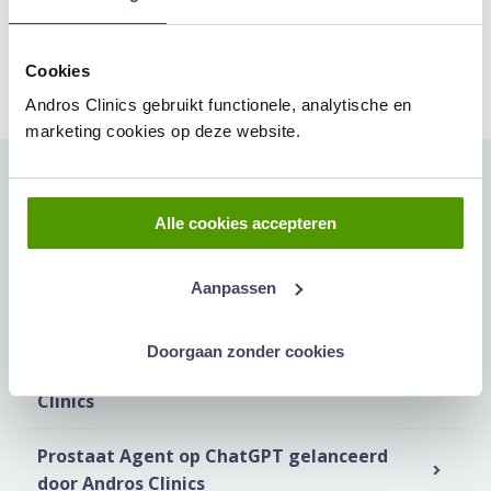
Deel artikel:
Deel via WhatsApp
Deel via Mail
Deel dit via Whatsapp
Delen via de M
Cookies
Andros Clinics gebruikt functionele, analytische en
marketing cookies op deze website.
Meer artikelen hierover:
Alle cookies accepteren
Amerikaanse militairen krijgen mogelijk
Aanpassen
testosteronbehandeling, maar arts ziet
gevaarlijke bijwerking
Doorgaan zonder cookies
Wetenschappelijk onderzoek bij Andros
Clinics
Prostaat Agent op ChatGPT gelanceerd
door Andros Clinics