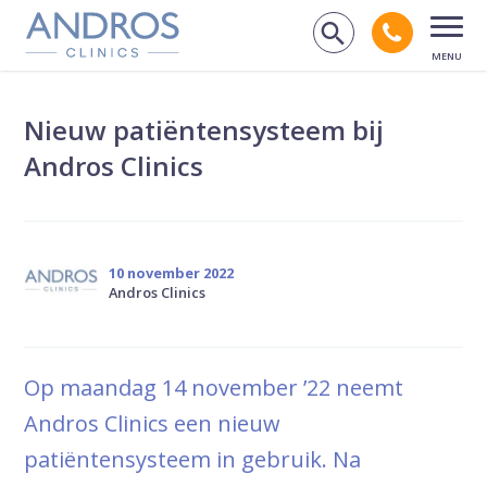
Navigatie overslaan
Bel andr
Zoek op de
Open
Nieuw patiëntensysteem bij
Andros Clinics
10 november 2022
Andros Clinics
Op maandag 14 november ’22 neemt
Andros Clinics een nieuw
patiëntensysteem in gebruik. Na