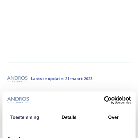
Laatste update: 21 maart 2023
Deel artikel:
Deel via WhatsApp
Deel via Mail
Toestemming
Details
Over
Deel dit via Whatsapp
Delen via de M