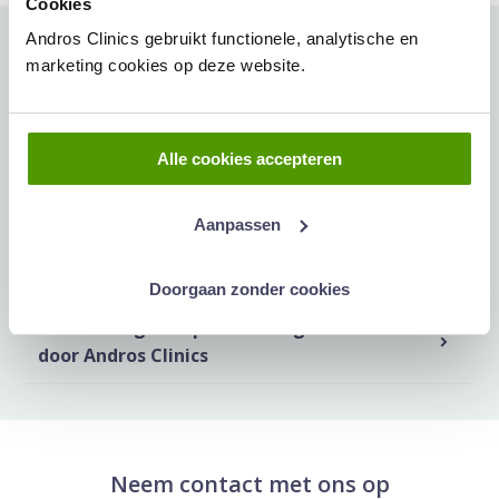
Cookies
Andros Clinics gebruikt functionele, analytische en
Meer artikelen hierover:
marketing cookies op deze website.
Amerikaanse militairen krijgen mogelijk
testosteronbehandeling, maar arts ziet
Alle cookies accepteren
gevaarlijke bijwerking
Aanpassen
Wetenschappelijk onderzoek bij Andros
Clinics
Doorgaan zonder cookies
Prostaat Agent op ChatGPT gelanceerd
door Andros Clinics
Neem contact met ons op