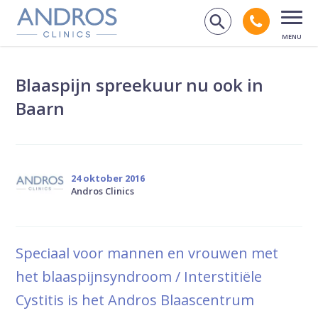
Navigatie overslaan
Bel andr
Zoek op de
Open
Blaaspijn spreekuur nu ook in
Baarn
24 oktober 2016
Andros Clinics
Speciaal voor mannen en vrouwen met
het blaaspijnsyndroom / Interstitiële
Cystitis is het Andros Blaascentrum