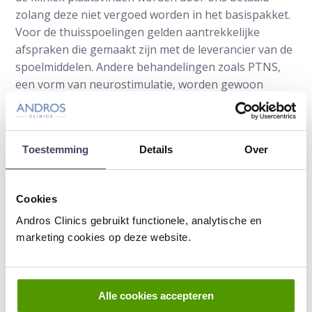
zolang deze niet vergoed worden in het basispakket.
Voor de thuisspoelingen gelden aantrekkelijke
afspraken die gemaakt zijn met de leverancier van de
spoelmiddelen. Andere behandelingen zoals PTNS,
een vorm van neurostimulatie, worden gewoon
vergoed uit het basispakket.
Afspraak maken
Toestemming
Details
Over
Meer informatie over
blaaspijn vindt u op onze
website
. Een afspraak maken kan via 026-3891753
Cookies
Andros Clinics gebruikt functionele, analytische en
marketing cookies op deze website.
Dit is een ouder artikel dat niet meer geüpdatet
wordt
Alle cookies accepteren