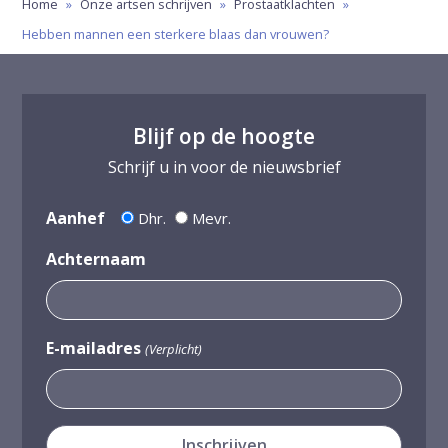
Home
»
Onze artsen schrijven
»
Prostaatklachten
»
Hebben mannen een sterkere blaas dan vrouwen?
Blijf op de hoogte
Schrijf u in voor de nieuwsbrief
Aanhef
Dhr.
Mevr.
Achternaam
E-mailadres
(Verplicht)