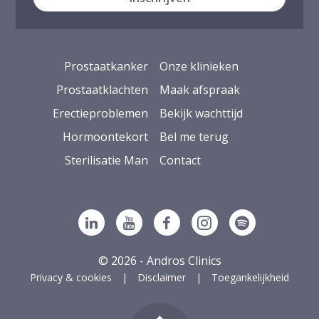
Prostaatkanker
Onze klinieken
Prostaatklachten
Maak afspraak
Erectieproblemen
Bekijk wachttijd
Hormoontekort
Bel me terug
Sterilisatie Man
Contact
Volg ons op Linkedin
Volg ons op YouTube
Volg ons op Facebook
Volg ons op Ins
Volg ons op
© 2026 - Andros Clinics
Privacy & cookies
Disclaimer
Toegankelijkheid
g naar boven