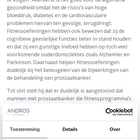
gezondheid omdat het de risico’s van hoge
bloeddruk, diabetes en de cardiovasculaire
problemen hiervan ten gevolge, terugdringt.
Fitnessoefeningen hebben ook bewezen dat zij de
cognitieve geestelijke functies beter in stand houden
en dat zij een gunstige invloed hebben op toch veel
voorkomende ouderdomsziektes zoals Alzheimer en
Parkinson. Daarnaast helpen fitnessoefeningen
duidelijk bij het beteugelen van de bijwerkingen van
de behandeling van prostaatkanker.
Tot slot stelt hij dat er duidelijk is aangetoond dat
mannen met prostaatkanker die fitnessprogramma’s
volgen een lagere kans hebben op het overlijden aan
prostaatkanker. Ook al is dit laatste eigenlijk niet
onomstotelijk bewezen door wetenschappelijk
onderzoek, er ligt zeker een grond van waarheid in.
Toestemming
Details
Over
Mannen met prostaatkanker in welke vorm en