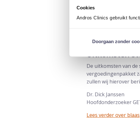
kunnen zoeken voor pa
Cookies
onder deze studie.
Andros Clinics gebruikt func
Indien de patiënt hee
kan dat in een zogehet
vergoed zal worden.
Doorgaan zonder coo
Uitkomsten st
De uitkomsten van de s
vergoedingenpakket za
zullen wij hierover ber
Dr. Dick Janssen
Hoofdonderzoeker GET
Lees verder over blaa