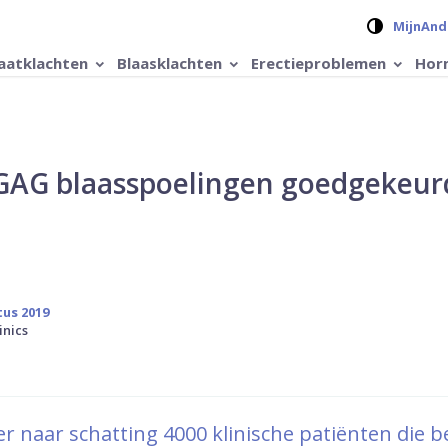
Verander 
MijnAnd
aatklachten
Blaasklachten
Erectieproblemen
Hor
 GAG blaasspoelingen goedgekeur
tus 2019
inics
 er naar schatting 4000 klinische patiënten die