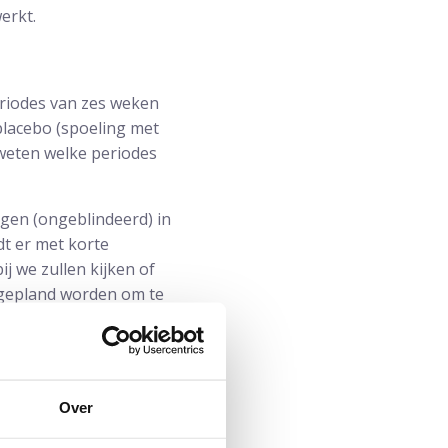
erkt.
riodes van zes weken
 placebo (spoeling met
 weten welke periodes
gen (ongeblindeerd) in
t er met korte
j we zullen kijken of
e gepland worden om te
Over
ntstoken zweren
t om het ook uit te