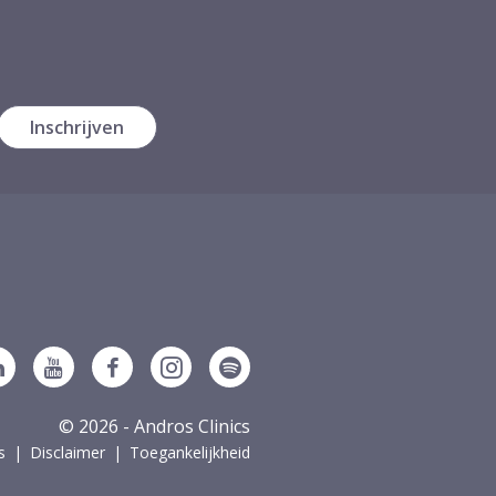
Volg ons op Linkedin
Volg ons op YouTube
Volg ons op Facebook
Volg ons op Instagram
Volg ons op Spotify
© 2026 - Andros Clinics
s
Disclaimer
Toegankelijkheid