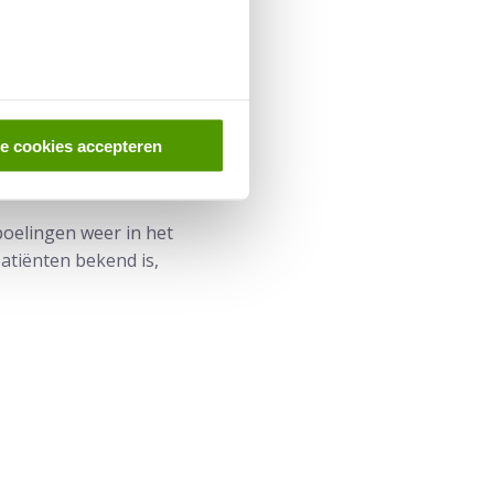
alt op dit moment niet
laasspoelingen, dan
ooptijd van de studie
le cookies accepteren
poelingen weer in het
atiënten bekend is,