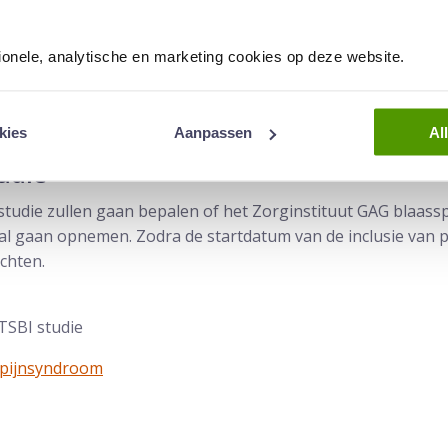
tiënten met alleen puntbloedingen in hun blaas, maar dat v
tionele, analytische en marketing cookies op deze website.
ft meegedaan met de studie en wil continueren met de GAG b
en nevenstudie, waarbij de therapie gedurende de 3,5 jaar l
kies
Aanpassen
Al
udie
tudie zullen gaan bepalen of het Zorginstituut GAG blaass
l gaan opnemen. Zodra de startdatum van de inclusie van p
ichten.
SBI studie
spijnsyndroom