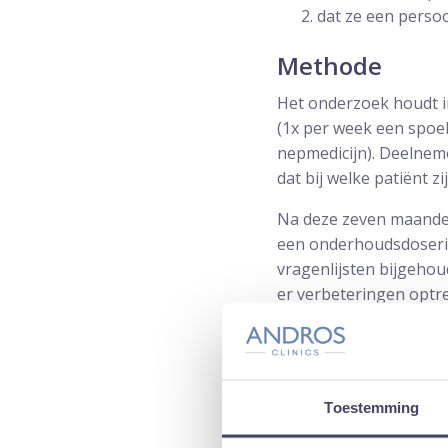
dat ze een persoo
Methode
Het onderzoek houdt i
(1x per week een spoel
nepmedicijn). Deelneme
dat bij welke patiënt zi
Na deze zeven maanden
een onderhoudsdoserin
vragenlijsten bijgehou
er verbeteringen optre
kijken of de blaaswand
Wie kan meed
Toestemming
Het gaat in eerste ins
hebben in hun blaas (