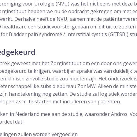
reniging voor Urologie (NVU) was het niet eens met deze b
rginstituut hebben we nu de opdracht gekregen om met ee
 werkt. Derhalve heeft de NVU, samen met de patiëntenvere
 healthcare een studievoorstel gedaan om dit uit te zoeken.
s for Bladder pain syndrome / Interstitial cystitis (GETSBI) s
edgekeurd
wtrek geweest met het Zorginstituut om een door ons gewe
dgekeurd te krijgen, waarbij er sprake was van duidelijk t
en klinisch zinvolle studie zou moeten zijn. Het onderzoek
Wetenschappelijke subsidiebureau ZonMW. Alleen de minist
zijn handtekening nog zetten. De studie zal logistiek word
pen z.s.m. te starten met includeren van patiënten.
ieken in Nederland mee aan de studie, waaronder Andros. V
rdeel dat :
elingen zullen worden vergoed en