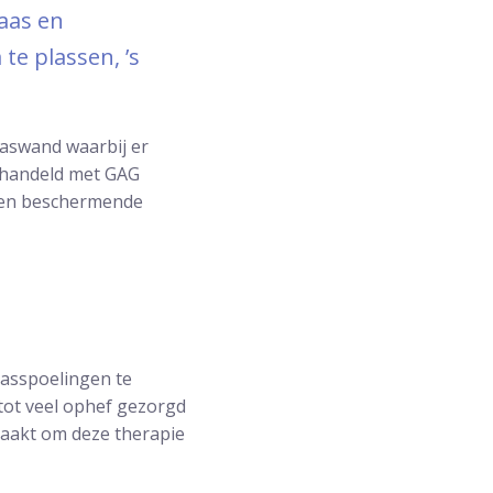
aas en
e plassen, ’s
aaswand waarbij er
behandeld met GAG
 een beschermende
aasspoelingen te
tot veel ophef gezorgd
dzaakt om deze therapie