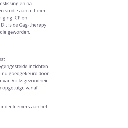
eslissing en na
n studie aan te tonen
niging ICP en
 Dit is de Gag-therapy
tudie geworden.
nst
egengestelde inzichten
 is nu goedgekeurd door
er van Volksgezondheid
en opgetuigd vanaf
oor deelnemers aan het