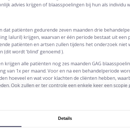
nlijk advies krijgen of blaasspoelingen bij hun als individu w
n dat patiënten gedurende zeven maanden drie behandelpe
ing Ialuril) krijgen, waarvan er één periode bestaat uit een
nde patiënten en artsen zullen tijdens het onderzoek niet
jn (dit wordt ‘blind’ genoemd ).
 krijgen alle patiënten nog zes maanden GAG blaasspoelin
g van 1x per maand. Voor en na een behandelperiode word
den hoeveel en wat voor klachten de cliënten hebben, waarbi
den. Ook zullen er ter controle een enkele keer een scopi
 ook hersteld.
oen?
Details
tantie in deze studie om blaaspijnsyndroom patiënten die o
de zogenoemde laesies van Hunner). We hopen in de toekoms