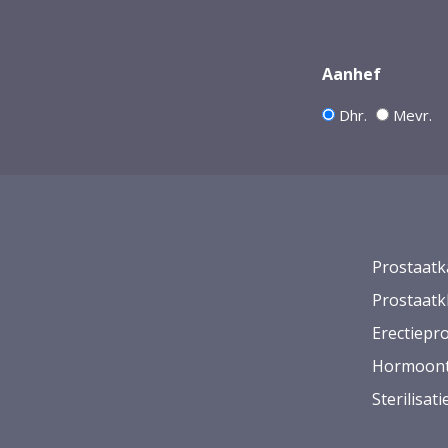
Aanhef
Dhr.
Mevr.
Prostaatk
Prostaatk
Erectiepr
Hormoont
Sterilisat