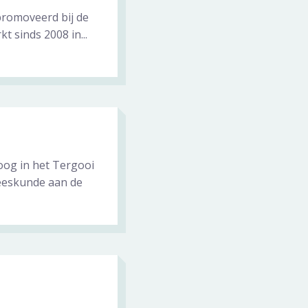
epromoveerd bij de
 sinds 2008 in...
oog in het Tergooi
neeskunde aan de