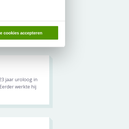
os Clinics. Eerder
lo....
Meer over
le cookies accepteren
3 jaar uroloog in
Eerder werkte hij