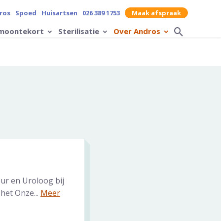
contrast op de website
ros
Spoed
Huisartsen
026 389 1753
Maak afspraak
moontekort
Sterilisatie
Over Andros
Zoek op
ur en Uroloog bij
 het Onze...
Meer