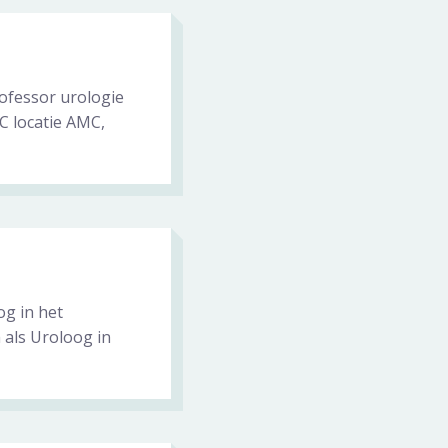
rofessor urologie
 locatie AMC,
og in het
als Uroloog in