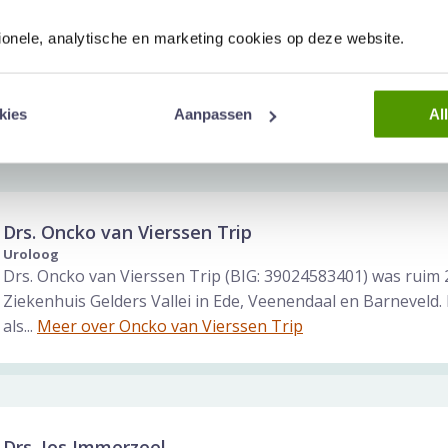
Dr. Erik Cornel
tionele, analytische en marketing cookies op deze website.
Uroloog
Dr. Erik Cornel (BIG 79020503601) werkt als uroloog bij Andr
was hij uroloog bij onder andere het ZGT in Hengelo en Alme
Erik Cornel
kies
Aanpassen
Al
Drs. Oncko van Vierssen Trip
Uroloog
Drs. Oncko van Vierssen Trip (BIG: 39024583401) was ruim 2
Ziekenhuis Gelders Vallei in Ede, Veenendaal en Barneveld. 
als...
Meer over Oncko van Vierssen Trip
Drs. Jos Immerzeel