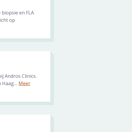
ie biopsie en FLA
richt op
j Andros Clinics.
 Haag....
Meer