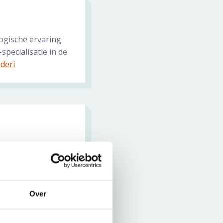
ogische ervaring
pecialisatie in de
deri
t Alrijne Ziekehuis
neeskunde volgde
Over