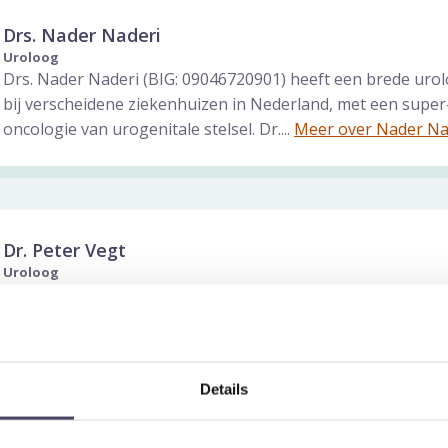
Drs. Nader Naderi
Uroloog
Drs. Nader Naderi (BIG: 09046720901) heeft een brede urol
bij verscheidene ziekenhuizen in Nederland, met een super-s
oncologie van urogenitale stelsel. Dr....
Meer over Nader Na
Dr. Peter Vegt
Uroloog
Dr. Peter Vegt (BIG: 19024443101) werkte als uroloog bij he
te Leiden/Leiderdorp van 1985 tot 2016. Zijn opleiding ge
hij aan de...
Meer over Peter Vegt
Details