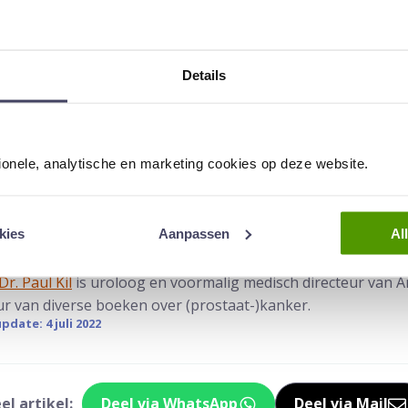
zeer hinderlijk worden waardoor het verstandig is er naar t
elingsmogelijkheden voor plasklachten.
Details
heb ik prostaatproblemen?
atklachten
of
prostaatvergroting
.
tionele, analytische en marketing cookies op deze website.
kies
Aanpassen
Al
Dr. Paul Kil
is uroloog en voormalig medisch directeur van An
ur van diverse boeken over (prostaat-)kanker.
pdate: 4 juli 2022
el artikel:
Deel via WhatsApp
Deel via Mail