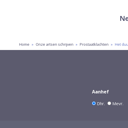
Ne
Home
»
Onze artsen schrijven
»
Prostaatklachten
»
Het duu
Aanhef
Dhr.
Mevr.