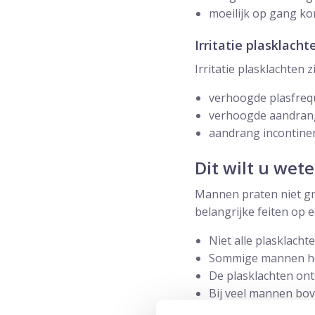
moeilijk op gang ko
Irritatie plasklacht
Irritatie plasklachten zi
verhoogde plasfrequ
verhoogde aandrang:
aandrang incontinenti
Dit wilt u wet
Mannen praten niet gra
belangrijke feiten op ee
Niet alle plasklacht
Sommige mannen heb
De plasklachten onts
Bij veel mannen bov
ontstaan.