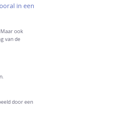
ooral in een
. Maar ook
ng van de
n.
beeld door een