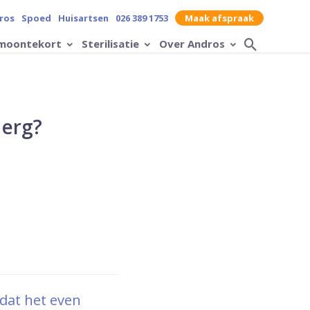
contrast op de website
ros
Spoed
Huisartsen
026 389 1753
Maak afspraak
moontekort
Sterilisatie
Over Andros
Zoek op
 erg?
 dat het even