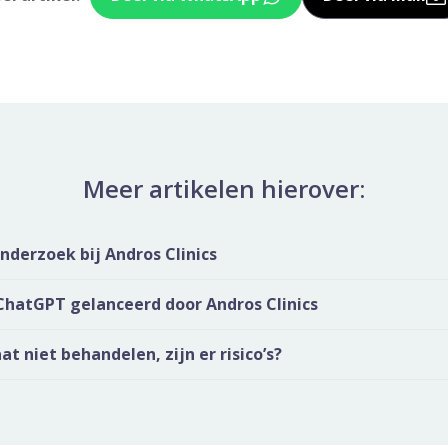
Deel dit via Whatsapp
Delen v
Meer artikelen hierover:
derzoek bij Andros Clinics
ChatGPT gelanceerd door Andros Clinics
t niet behandelen, zijn er risico’s?