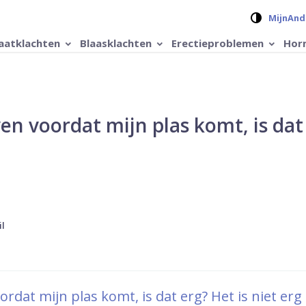
Verander 
MijnAnd
aatklachten
Blaasklachten
Erectieproblemen
Hor
en voordat mijn plas komt, is dat
il
rdat mijn plas komt, is dat erg? Het is niet erg