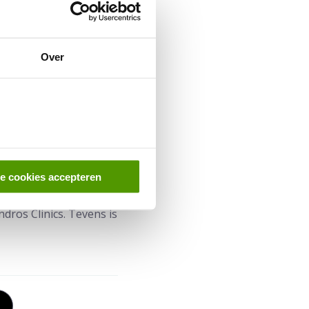
e laten kijken.
Over
le cookies accepteren
dros Clinics. Tevens is