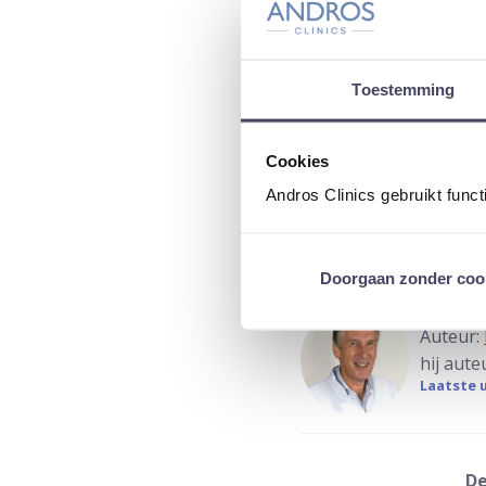
Plasklachten kunnen 
Er zijn veel behand
Toestemming
Doe hier de zelftest: 
Cookies
Lees meer over
prosta
Andros Clinics gebruikt func
Doorgaan zonder coo
Auteur:
hij aute
Laatste u
De