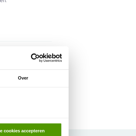
en.
. Eerder werd urologie
Over
ia de Mail
le cookies accepteren