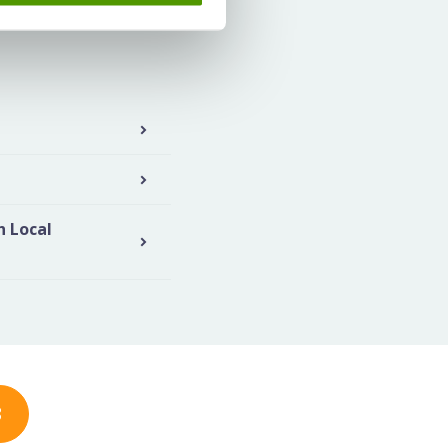
h Local
3