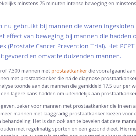
ekelijks minstens 75 minuten intense beweging en minsten
n nu gebruikt bij mannen die waren ingesloten
et effect van beweging bij mannen die hadden
k (Prostate Cancer Prevention Trial). Het PCP
uitgevoerd en omvatte duizenden mannen.
trof 7.300 mannen met
prostaatkanker
die voorafgaand aan 
nnen met prostaatkanker die ná de diagnose prostaatkanke
 analyse toonde aan dat mannen die gemiddeld 17,5 uur per 
en een lagere kans hadden om uiteindelijk aan prostaatkanker 
gegeven, zeker voor mannen met prostaatkanker die in een ac
ds meer mannen met laaggradig prostaatkanker kiezen voo
 behandeling. Het is dan ook aan te bevelen dat deze manne
ouden met regelmatig sporten en een gezond dieet. Hierme