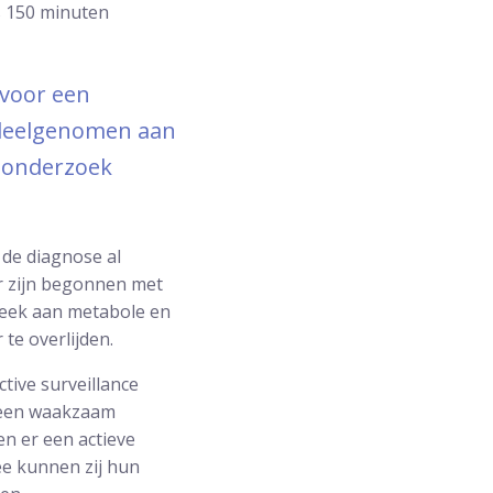
s 150 minuten
 voor een
 deelgenomen aan
T onderzoek
de diagnose al
r zijn begonnen met
week aan metabole en
te overlijden.
tive surveillance
r een waakzaam
n er een actieve
e kunnen zij hun