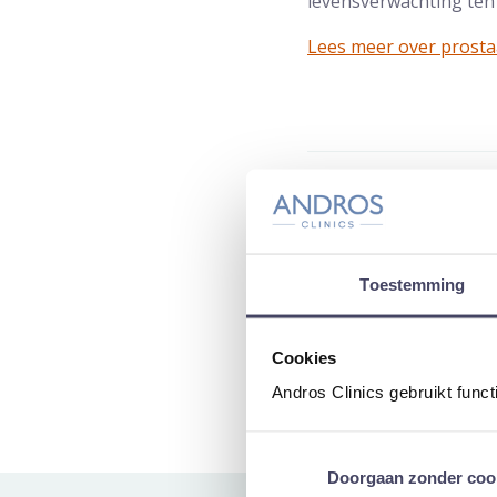
levensverwachting ten
Lees meer over prostaa
Auteur:
van Rad
Dit is e
Toestemming
De
Cookies
Andros Clinics gebruikt func
Doorgaan zonder coo