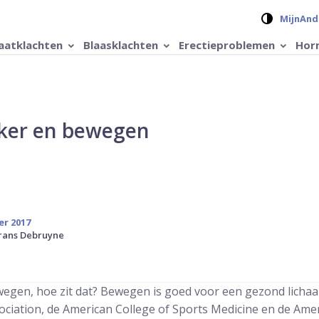
Verander 
MijnAnd
aatklachten
Blaasklachten
Erectieproblemen
Hor
ker en bewegen
er 2017
Frans Debruyne
egen, hoe zit dat? Bewegen is goed voor een gezond licha
ciation, de American College of Sports Medicine en de Amer