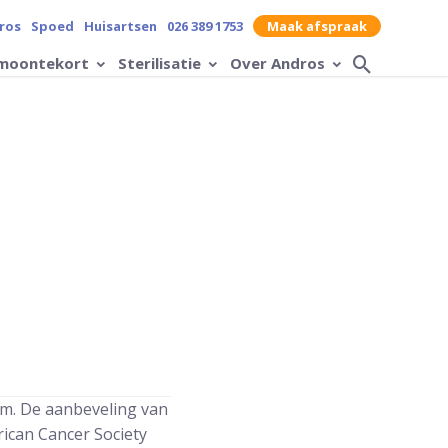
contrast op de website
ros
Spoed
Huisartsen
026 389 1753
Maak afspraak
moontekort
Sterilisatie
Over Andros
Zoek op
am. De aanbeveling van
ican Cancer Society