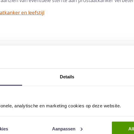
 aanzien van eventuele sterfte aan prostaatkanker verbeter
tkanker en leefstijl
Prof.dr. Frans Debruyne
is uroloog en oprichter van Andros
boudumc onder zijn leiding wereldwijd gerenommeerd.
en ouder artikel dat niet meer geüpdatet wordt
Details
el artikel:
Deel via WhatsApp
Deel via Mail
Deel dit via Whatsapp
Delen v
tionele, analytische en marketing cookies op deze website.
kies
Aanpassen
Al