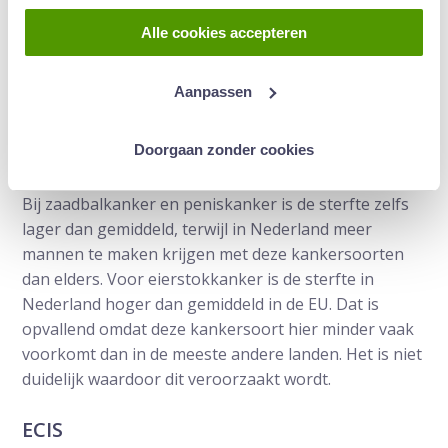
sterfte aan kanker hoger is dan gemiddeld. Het is
Alle cookies accepteren
echter opvallend, dat bij alle kankersoorten die in
Nederland vaker voorkomen dan gemiddeld de
sterfte minder van het Europese gemiddelde afwijkt.
Aanpassen
Dat is een aanwijzing voor de hoge kwaliteit van
zorg, waardoor de diagnose vroeger wordt gesteld
Doorgaan zonder cookies
en/of de behandeling effectiever is.
Bij zaadbalkanker en peniskanker is de sterfte zelfs
lager dan gemiddeld, terwijl in Nederland meer
mannen te maken krijgen met deze kankersoorten
dan elders. Voor eierstokkanker is de sterfte in
Nederland hoger dan gemiddeld in de EU. Dat is
opvallend omdat deze kankersoort hier minder vaak
voorkomt dan in de meeste andere landen. Het is niet
duidelijk waardoor dit veroorzaakt wordt.
ECIS