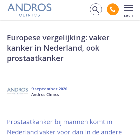
Navigatie overslaan
Bel andr
Zoek op de
Open
Europese vergelijking: vaker
kanker in Nederland, ook
prostaatkanker
9 september 2020
Andros Clinics
Prostaatkanker bij mannen komt in
Nederland vaker voor dan in de andere