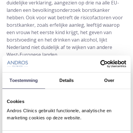
duidelijke verklaring, aangezien op drie na alle EU-
landen een bevolkingsonderzoek borstkanker
hebben. Ook voor wat betreft de risicofactoren voor
borstkanker, zoals erfelijke aanleg, leeftijd waarop
een vrouw het eerste kind krijgt, het geven van
borstvoeding en het drinken van alcohol, lijkt
Nederland niet duidelijk af te wijken van andere
West-Europese landen.
In de analyses is gecorrigeerd voor verschillen in
leeftijdsopbouw in de bevolking van Europese
Toestemming
Details
Over
landen. De hogere sterfte aan hart- en vaatziekten in
Oost-Europese landen verklaart deels waarom zij een
lagere kankerincidentie hebben.
Cookies
Hoge kwaliteit van zorg
Andros Clinics gebruikt functionele, analytische en
marketing cookies op deze website.
Doordat kanker in Nederland vaker voorkomt dan
elders is het niet verbazingwekkend dat ook de