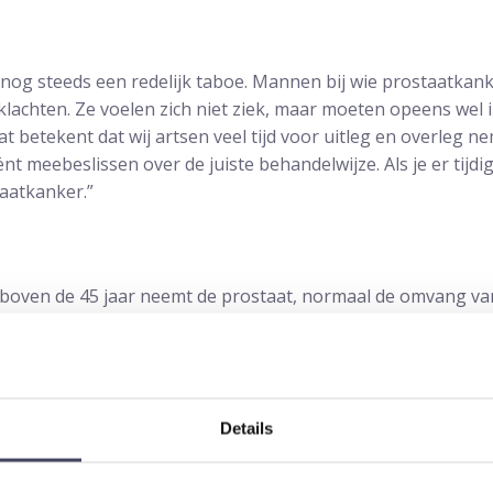
is nog steeds een redelijk taboe. Mannen bij wie prostaatkan
lachten. Ze voelen zich niet ziek, maar moeten opeens wel 
t betekent dat wij artsen veel tijd voor uitleg en overleg n
nt meebeslissen over de juiste behandelwijze. Als je er tijdig 
taatkanker.”
boven de 45 jaar neemt de prostaat, normaal de omvang van
kan de blaas geprikkeld raken, waardoor deze minder urine
 de plasbuis dichtdrukken, waardoor plassen moeilijker wor
zaak van deze klachten, maar meestal een goedaardige pros
ssen is een langzaam proces. Veel mannen raken er aan gew
Details
evenskwaliteit. Toch is er zeker wat aan te doen! Met medi
dere oplossingen niet helpen, een operatieve ingreep. In veel