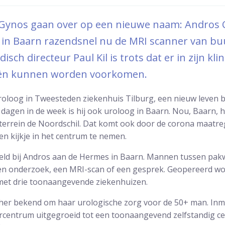
 Gynos gaan over op een nieuwe naam: Andros Cl
t in Baarn razendsnel nu de MRI scanner van 
sch directeur Paul Kil is trots dat er in zijn kli
eën kunnen worden voorkomen.
r uroloog in Tweesteden ziekenhuis Tilburg, een nieuw leven
 dagen in de week is hij ook uroloog in Baarn. Nou, Baarn, hi
errein de Noordschil. Dat komt ook door de corona maatrege
en kijkje in het centrum te nemen.
ld bij Andros aan de Hermes in Baarn. Mannen tussen pakw
een onderzoek, een MRI-scan of een gesprek. Geopereerd wo
et drie toonaangevende ziekenhuizen.
her bekend om haar urologische zorg voor de 50+ man. Inmi
centrum uitgegroeid tot een toonaangevend zelfstandig c