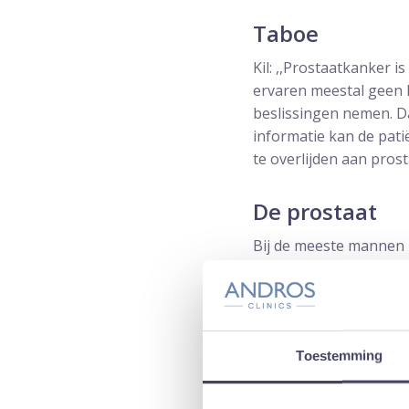
Taboe
Kil: ,,Prostaatkanker 
ervaren meestal geen k
beslissingen nemen. Da
informatie kan de patië
te overlijden aan pros
De prostaat
Bij de meeste mannen 
grootte toe. Hierdoor 
groeiende prostaat kan
prostaatkanker de oor
Het slechter gaan pla
Toestemming
enorme impact op hun l
de leefstijl of, als an