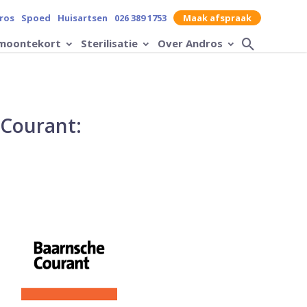
contrast op de website
ros
Spoed
Huisartsen
026 389 1753
Maak afspraak
moontekort
Sterilisatie
Over Andros
Zoek op
 Courant: