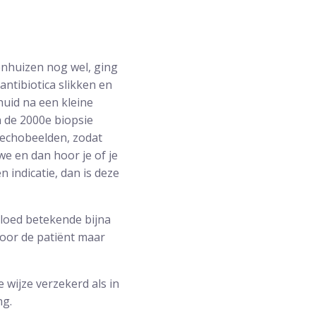
kenhuizen nog wel, ging
ntibiotica slikken en
huid na een kleine
n de 2000e biopsie
 echobeelden, zodat
e en dan hoor je of je
 indicatie, dan is deze
bloed betekende bijna
oor de patiënt maar
e wijze verzekerd als in
ng.