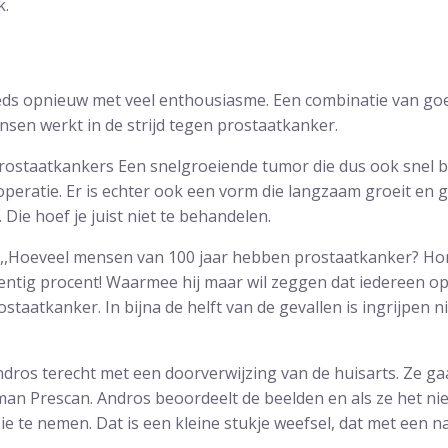
k.
steeds opnieuw met veel enthousiasme. Een combinatie van g
sen werkt in de strijd tegen prostaatkanker.
prostaatkankers Een snelgroeiende tumor die dus ook snel
operatie. Er is echter ook een vorm die langzaam groeit en 
ie hoef je juist niet te behandelen.
k: ,,Hoeveel mensen van 100 jaar hebben prostaatkanker? Ho
ntig procent! Waarmee hij maar wil zeggen dat iedereen op 
staatkanker. In bijna de helft van de gevallen is ingrijpen 
dros terecht met een doorverwijzing van de huisarts. Ze gaa
an Prescan. Andros beoordeelt de beelden en als ze het ni
e te nemen. Dat is een kleine stukje weefsel, dat met een na