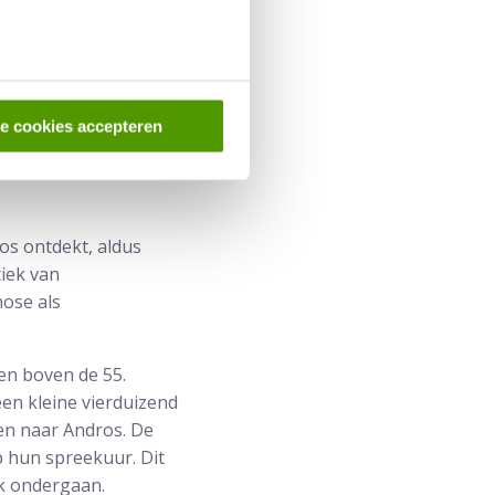
 jaar de
le cookies accepteren
ouwd en voorzien van
r direct aan het licht
os ontdekt, aldus
iek van
nose als
en boven de 55.
een kleine vierduizend
en naar Andros. De
p hun spreekuur. Dit
ek ondergaan.