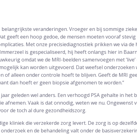
n de belangrijkste veranderingen. Vroeger en bij sommige zie
Dat geeft een hoop gedoe, de mensen moeten vooraf stevig a
omplicaties. Met onze precisiediagnostiek prikken we via de 
 Immerzeel is gespecialiseerd, hij heeft onlangs hier in Baar
auwkeurig omdat we de MRI-beelden samenvoegen met ’live’
 mogelijk kan worden uitgevoerd. Dat weefsel onderzoeken w
of alleen onder controle hoeft te blijven. Geeft de MRI geen
want dan hoeft er geen biopsie afgenomen te worden.”
jaar geleden wel anders. Een verhoogd PSA gehalte in het 
ie afnemen. Vaak is dat onnodig, weten we nu. Ongewenst v
oor de toch al dure gezondheidszorg.
ige kliniek die verzekerde zorg levert. De zorg is op dezelfd
 onderzoek en de behandeling valt onder de basisverzekeri