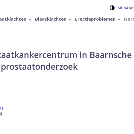
Verander 
MijnAnd
aatklachten
Blaasklachten
Erectieproblemen
Hor
taatkankercentrum in Baarnsche
n prostaatonderzoek
21
il