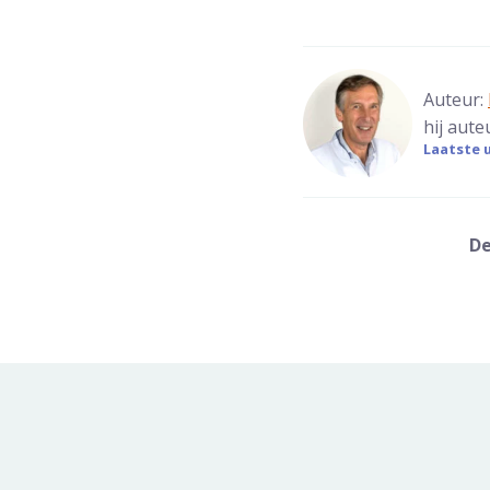
Auteur:
hij aute
Laatste u
De