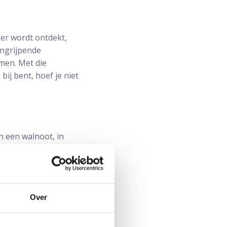
ker wordt ontdekt,
ingrijpende
emen. Met die
bij bent, hoef je niet
 een walnoot, in
 kan opslaan. De
dt. Soms is
taatvergroting.
end, ondanks de
Over
cijnen, aanpassingen in
 gevallen kunnen de