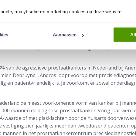
lpen, of op z’n minst kan verergering voorkomen worden.
tionele, analytische en marketing cookies op deze website.
ercentrum
 gevestigd in hetzelfde pand aan de Hermesweg. Toen vorig
kies
Aanpassen
Al
egane grond vertrok, werd deze ruimte door Prescan verb
ltrasterkte scanapparaat kan verdenkingen van prostaatkanke
8% van de agressieve prostaatkankers in Nederland bij Andr
mien Debruyne. „Andros loopt voorop met precisiediagnost
lig en patiëntvriendelijk is. Je voorkomt er zowel onderdiag
”
Nederland de meest voorkomende vorm van kanker bij mann
 13.000 mannen de diagnose prostaatkanker. Vorig jaar werd 
-waarde of met plasklachten door de huisarts doorverwez
 vestiging zien jaarlijks meer dan tweeduizend patiënten o
end mannen in het prostaatkankercentrum precisiediagnosti