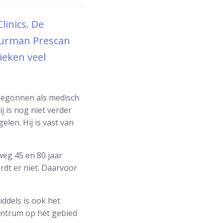
inics. De
buurman Prescan
nieken veel
 begonnen als medisch
j is nog niet verder
len. Hij is vast van
eg 45 en 80 jaar
rdt er niet. Daarvoor
ddels is ook het
entrum op het gebied