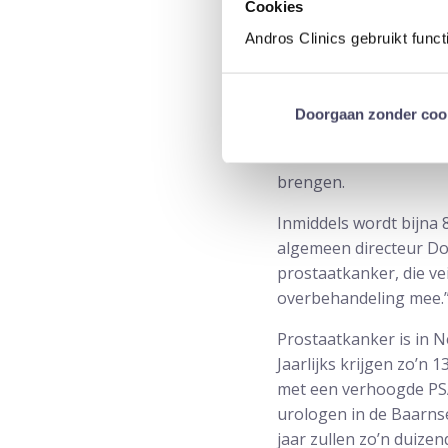
Cookies
klachten worden verho
Andros Clinics gebruikt func
Prostaatkank
Andros en Prescan zijn
Doorgaan zonder coo
autoshowroom op de b
een 3 Tesla MRI. Dit u
brengen.
Inmiddels wordt bijna 
algemeen directeur Do
prostaatkanker, die vei
overbehandeling mee.
Prostaatkanker is in 
Jaarlijks krijgen zo’n
met een verhoogde PSA
urologen in de Baarnse
jaar zullen zo’n duiz