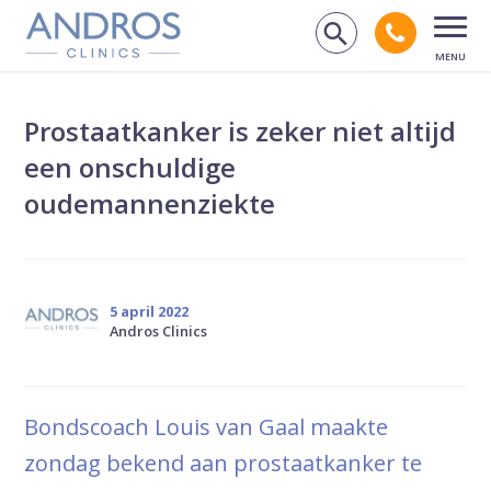
Navigatie overslaan
Bel andr
Zoek op de
Open
Prostaatkanker is zeker niet altijd
een onschuldige
oudemannenziekte
5 april 2022
Andros Clinics
Bondscoach Louis van Gaal maakte
zondag bekend aan prostaatkanker te