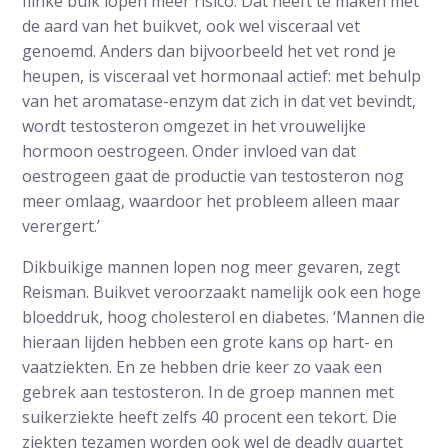
flinke buik lopen meer risico. Dat heeft te maken met
de aard van het buikvet, ook wel visceraal vet
genoemd. Anders dan bijvoorbeeld het vet rond je
heupen, is visceraal vet hormonaal actief: met behulp
van het aromatase-enzym dat zich in dat vet bevindt,
wordt testosteron omgezet in het vrouwelijke
hormoon oestrogeen. Onder invloed van dat
oestrogeen gaat de productie van testosteron nog
meer omlaag, waardoor het probleem alleen maar
verergert.’
Dikbuikige mannen lopen nog meer gevaren, zegt
Reisman. Buikvet veroorzaakt namelijk ook een hoge
bloeddruk, hoog cholesterol en diabetes. ‘Mannen die
hieraan lijden hebben een grote kans op hart- en
vaatziekten. En ze hebben drie keer zo vaak een
gebrek aan testosteron. In de groep mannen met
suikerziekte heeft zelfs 40 procent een tekort. Die
ziekten tezamen worden ook wel de deadly quartet