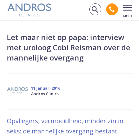
Navigatie overslaan
Bel andr
Zoek op de
Open
Let maar niet op papa: interview
met uroloog Cobi Reisman over de
mannelijke overgang
11 januari 2016
Andros Clinics
Opvliegers, vermoeidheid, minder zin in
seks: de mannelijke overgang bestaat.