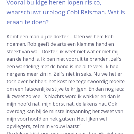
Vooral buikige heren lopen risico,
waarschuwt uroloog Cobi Reisman. Wat is
eraan te doen?
Komt een man bij de dokter – laten we hem Rob
noemen. Rob geeft de arts een klamme hand en
steekt van wal: ‘Dokter, ik weet niet wat er met mij
aan de hand is. Ik ben niet vooruit te branden, zelfs
een wandeling met de hond is me al te veel. Ik heb
nergens meer zin in. Zélfs niet in seks. Nu we het er
toch over hebben: het kost me tegenwoordig moeite
om een fatsoenlijke stijve te krijgen. En dan nog iets:
ik zweet zo veel. ‘s Nachts word ik wakker en dan is
mijn hoofd nat, mijn borst nat, de lakens nat. Ook
overdag kan bij de minste inspanning het zweet van
mijn voorhoofd en nek gutsen. Het lijken wel
opvliegers, zei mijn vrouw laatst.’
De dokter kijkt nog eens goed naar Rob. Hij ziet een