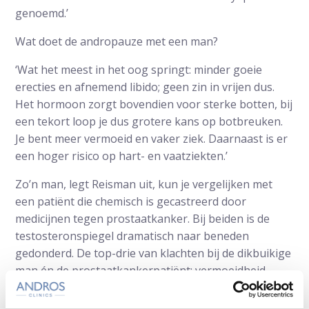
genoemd.’
Wat doet de andropauze met een man?
‘Wat het meest in het oog springt: minder goeie
erecties en afnemend libido; geen zin in vrijen dus.
Het hormoon zorgt bovendien voor sterke botten, bij
een tekort loop je dus grotere kans op botbreuken.
Je bent meer vermoeid en vaker ziek. Daarnaast is er
een hoger risico op hart- en vaatziekten.’
Zo’n man, legt Reisman uit, kun je vergelijken met
een patiënt die chemisch is gecastreerd door
medicijnen tegen prostaatkanker. Bij beiden is de
testosteronspiegel dramatisch naar beneden
gedonderd. De top-drie van klachten bij de dikbuikige
man én de prostaatkankerpatiënt: vermoeidheid,
erectiestoornissen en opvliegers. ‘Van een actieve,
prestatiegerichte kerel is hij veranderd in een