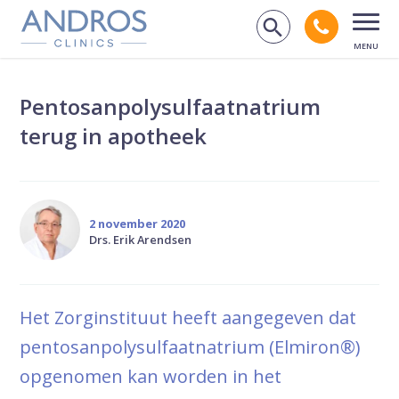
Navigatie overslaan
Bel andr
Zoek op de
Open
Pentosanpolysulfaatnatrium
terug in apotheek
2 november 2020
Drs. Erik Arendsen
Het Zorginstituut heeft aangegeven dat
pentosanpolysulfaatnatrium (Elmiron®)
opgenomen kan worden in het