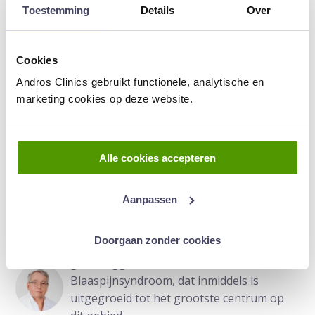
Toestemming
Details
Over
Vergoeding van het geneesmiddel geldt uitsluitend
voor een verzekerde van 18 jaar of ouder met
blaaspijnsyndroom gekenmerkt door ofwel
Cookies
glomerulaties ofwel Hunner laesies met matige tot
Andros Clinics gebruikt functionele, analytische en
hevige pijn, aandrang en mictiefrequentie.
marketing cookies op deze website.
Lees verder over blaaspijnsyndroom
Alle cookies accepteren
Publicatie van Zorginsituut Nederland
Aanpassen
Doorgaan zonder cookies
Auteur:
Drs. Erik Arendsen
is uroloog en
grondlegger van het Centrum voor
Blaaspijnsyndroom, dat inmiddels is
uitgegroeid tot het grootste centrum op