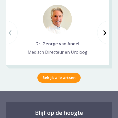
‹
Vorige slide
Vo
›
Dr. George van Andel
Medisch Directeur en Uroloog
Bekijk alle artsen
Blijf op de hoogte