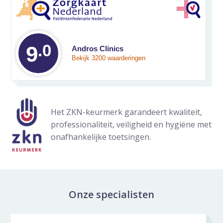
.0
Gemiddelde waarde
9
Andros Clinics
Bekijk 3200 waarderingen
Het ZKN-keurmerk garandeert kwaliteit,
professionaliteit, veiligheid en hygiëne met
onafhankelijke toetsingen.
Onze specialisten
Specialisten galerij overslaan