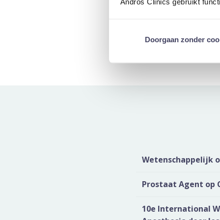
Andros Clinics gebruikt func
De
Doorgaan zonder coo
Wetenschappelijk on
Prostaat Agent op 
10e International W