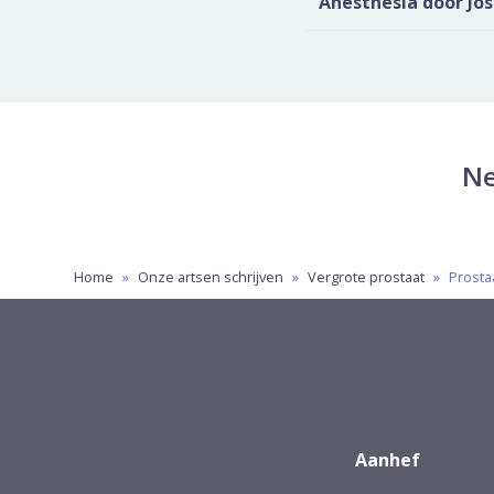
Anesthesia door Jo
Ne
Home
»
Onze artsen schrijven
»
Vergrote prostaat
»
Prostaa
Aanhef