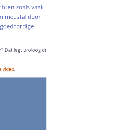
chten zoals vaak
en meestal door
 goedaardige
? Dat legt uroloog dr.
e video
.