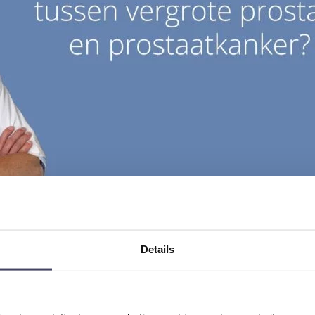
Details
Dr. Paul Kil
is uroloog en voormalig medisch directeur van An
ur van diverse boeken over (prostaat-)kanker.
update: 23 oktober 2025