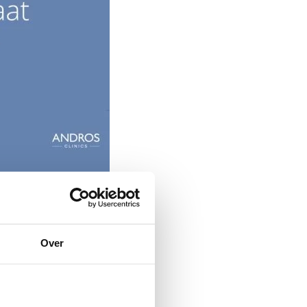
Over
dros Clinics. Tevens is