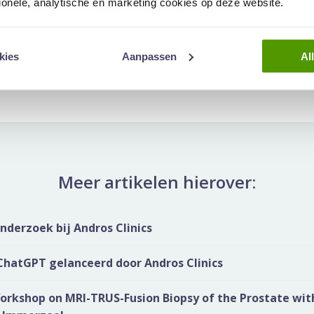
tionele, analytische en marketing cookies op deze website.
el artikel:
Deel via WhatsApp
Deel via Mail
Deel dit via Whatsapp
Delen v
kies
Aanpassen
Al
Meer artikelen hierover:
derzoek bij Andros Clinics
ChatGPT gelanceerd door Andros Clinics
orkshop on MRI-TRUS-Fusion Biopsy of the Prostate wit