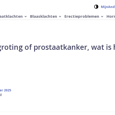
Verander 
MijnAnd
aatklachten
Blaasklachten
Erectieproblemen
Hor
roting of prostaatkanker, wat is 
er 2025
il