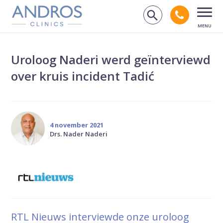
Navigatie overslaan
Bel andr
Zoek op de
Open
Uroloog Naderi werd geïnterviewd
over kruis incident Tadić
4 november 2021
Drs. Nader Naderi
RTL Nieuws interviewde onze uroloog