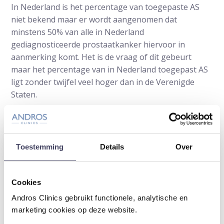
In Nederland is het percentage van toegepaste AS
niet bekend maar er wordt aangenomen dat
minstens 50% van alle in Nederland
gediagnosticeerde prostaatkanker hiervoor in
aanmerking komt. Het is de vraag of dit gebeurt
maar het percentage van in Nederland toegepast AS
ligt zonder twijfel veel hoger dan in de Verenigde
Staten.
Bij het Andros Centrum voor Precisiediagnostiek van
Prostaatkanker ligt het percentage rond de 50%. De
artsen van Andros passen het waakzaam-afwachten-
Toestemming
Details
Over
beleid (AS) al meerdere jaren toe bij patiënten bij wie
onschuldig prostaatkanker is vastgesteld.
Cookies
Andros Clinics gebruikt functionele, analytische en
marketing cookies op deze website.
Auteur:
Prof.dr. Frans Debruyne
is uroloog