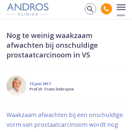
Navigatie overslaan
Bel andr
Zoek op de
Open
Nog te weinig waakzaam
afwachten bij onschuldige
prostaatcarcinoom in VS
15 juni 2017
Prof.dr. Frans Debruyne
Waakzaam afwachten bij een onschuldige
vorm van prostaatcarcinoom wordt nog