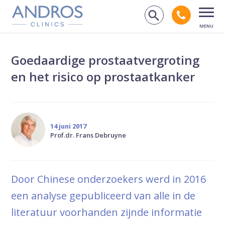
Navigatie overslaan
Bel andr
Zoek op de
Open
Goedaardige prostaatvergroting
en het risico op prostaatkanker
14 juni 2017
Prof.dr. Frans Debruyne
Door Chinese onderzoekers werd in 2016
een analyse gepubliceerd van alle in de
literatuur voorhanden zijnde informatie