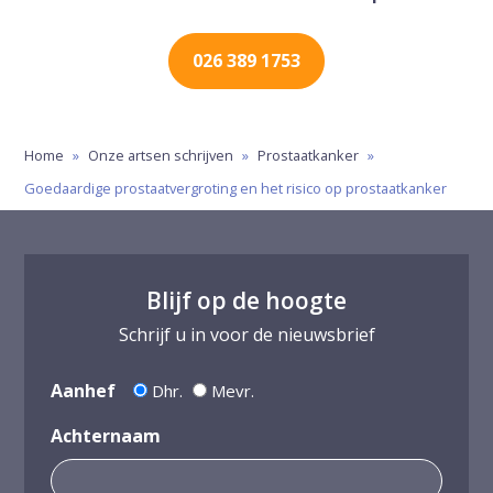
026 389 1753
Home
»
Onze artsen schrijven
»
Prostaatkanker
»
Goedaardige prostaatvergroting en het risico op prostaatkanker
Blijf op de hoogte
Schrijf u in voor de nieuwsbrief
Aanhef
Dhr.
Mevr.
Achternaam