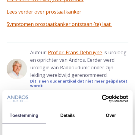
Lees verder over prostaatkanker
Symptomen prostaatkanker ontstaan (te) laat
Auteur:
Prof.dr. Frans Debruyne
is uroloog
en oprichter van Andros. Eerder werd
urologie van Radboudumc onder zijn
leiding wereldwijd gerenommeerd.
Dit is een ouder artikel dat niet meer geüpdatet
wordt
Deel artikel:
Deel via WhatsApp
Deel via Mail
Toestemming
Details
Over
Deel dit via Whatsapp
Delen via de M