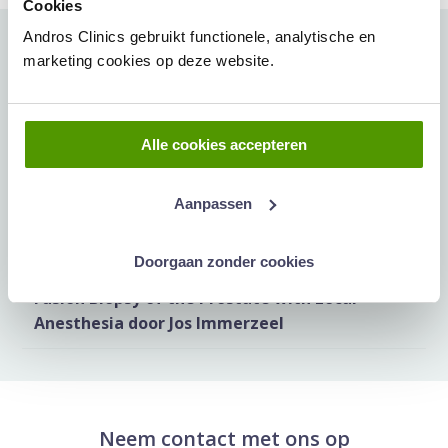
Cookies
Andros Clinics gebruikt functionele, analytische en
Meer artikelen hierover:
marketing cookies op deze website.
Wetenschappelijk onderzoek bij Andros
Alle cookies accepteren
Clinics
Prostaat Agent op ChatGPT gelanceerd
Aanpassen
door Andros Clinics
Doorgaan zonder cookies
10e International Workshop on MRI-TRUS-
Fusion Biopsy of the Prostate with Local
Anesthesia door Jos Immerzeel
Neem contact met ons op