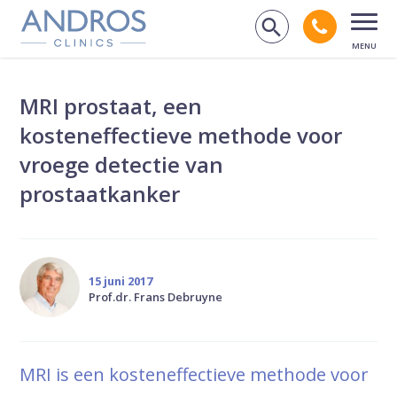
Navigatie overslaan
Bel andr
Zoek op de
Open
MRI prostaat, een
kosteneffectieve methode voor
vroege detectie van
prostaatkanker
15 juni 2017
Prof.dr. Frans Debruyne
MRI is een kosteneffectieve methode voor