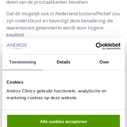
delen van de prostaatkanker bevatten.
Dat dit mogelijk ook in Nederland kosteneffectief zou
zijn ondersteunt en bevestigt deze benadering die
daarenboven gekenmerkt wordt door hogere
kwaliteit.
Lees over MRI prostaat scan
Lees verder over prostaatkanker
Toestemming
Details
Over
Cookies
Auteur:
Prof.dr. Frans Debruyne
is uroloog
Andros Clinics gebruikt functionele, analytische en
en oprichter van Andros. Eerder werd
marketing cookies op deze website.
urologie van Radboudumc onder zijn
leiding wereldwijd gerenommeerd.
Dit is een ouder artikel dat niet meer geüpdatet
wordt
Alle cookies accepteren