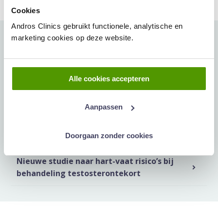
Cookies
Andros Clinics gebruikt functionele, analytische en
marketing cookies op deze website.
Meer artikelen hierover:
Amerikaanse militairen krijgen mogelijk
Alle cookies accepteren
testosteronbehandeling, maar arts ziet
gevaarlijke bijwerking
Aanpassen
‘Te laag testosteron’, is dat echt zo’n
probleem? AD vroeg het onze uroloog
Doorgaan zonder cookies
Nieuwe studie naar hart-vaat risico’s bij
behandeling testosterontekort