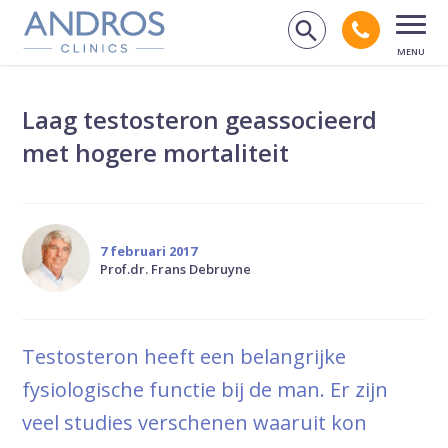
Navigatie overslaan
Bel andr
Zoek op de
Open
Laag testosteron geassocieerd
met hogere mortaliteit
7 februari 2017
Prof.dr. Frans Debruyne
Testosteron heeft een belangrijke
fysiologische functie bij de man. Er zijn
veel studies verschenen waaruit kon