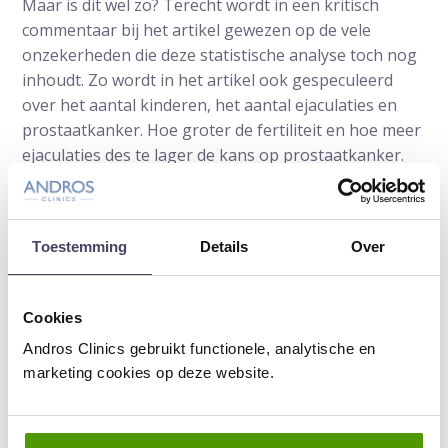
Maar is dit wel zo? Terecht wordt in een kritisch
commentaar bij het artikel gewezen op de vele
onzekerheden die deze statistische analyse toch nog
inhoudt. Zo wordt in het artikel ook gespeculeerd
over het aantal kinderen, het aantal ejaculaties en
prostaatkanker. Hoe groter de fertiliteit en hoe meer
ejaculaties des te lager de kans op prostaatkanker.
Zoals de meeste commentatoren bij het artikel
schreven: “niet echt overtuigend”. En dat is ook mijn
mening.
Toestemming
Details
Over
Lees verder over prostaatkanker
Cookies
Andros Clinics gebruikt functionele, analytische en
Auteur:
Prof.dr. Frans Debruyne
is uroloog
marketing cookies op deze website.
en oprichter van Andros. Eerder werd
urologie van Radboudumc onder zijn
leiding wereldwijd gerenommeerd.