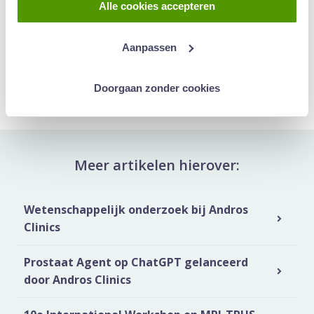
Alle cookies accepteren
Laatste update: 11 juni 2019
Aanpassen
Deel artikel:
Deel via WhatsApp
Deel via Mail
Deel dit via Whatsapp
Delen via de M
Doorgaan zonder cookies
Meer artikelen hierover:
Wetenschappelijk onderzoek bij Andros
Clinics
Prostaat Agent op ChatGPT gelanceerd
door Andros Clinics