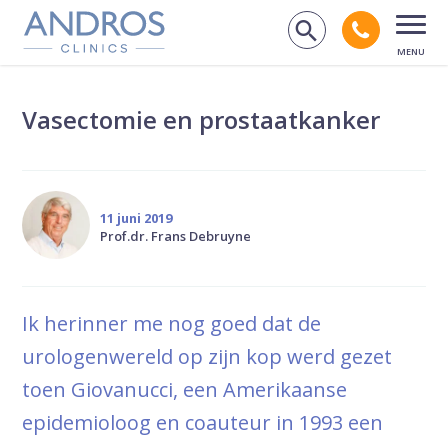
Navigatie overslaan
Bel andr
Zoek op de
Open
Vasectomie en prostaatkanker
11 juni 2019
Prof.dr. Frans Debruyne
Ik herinner me nog goed dat de
urologenwereld op zijn kop werd gezet
toen Giovanucci, een Amerikaanse
epidemioloog en coauteur in 1993 een