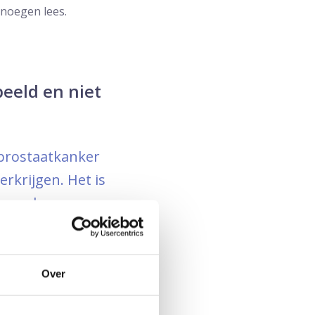
enoegen lees.
beeld en niet
 prostaatkanker
rkrijgen. Het is
n om deze
can een eventuele
Over
 zijn techniek om
se rond prostaatkanker