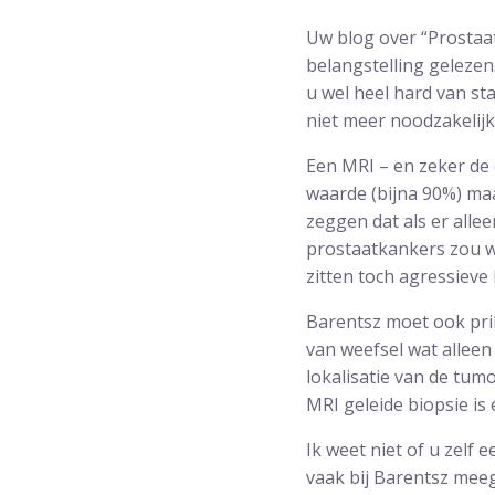
Uw blog over “Prostaat
belangstelling gelezen
u wel heel hard van st
niet meer noodzakelijk 
Een MRI – en zeker de
waarde (bijna 90%) maa
zeggen dat als er alle
prostaatkankers zou wo
zitten toch agressieve 
Barentsz moet ook pr
van weefsel wat allee
lokalisatie van de tumo
MRI geleide biopsie is
Ik weet niet of u zelf 
vaak bij Barentsz meeg