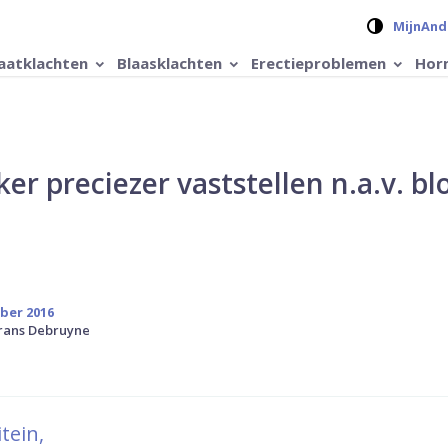
Verander 
MijnAnd
aatklachten
Blaasklachten
Erectieproblemen
Hor
er preciezer vaststellen n.a.v. bl
ber 2016
Frans Debruyne
tein,