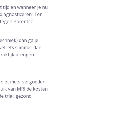
 tijd en wanneer je nu
diagnosticeren.’ Een
g tegen Barentsz
echniek) dan ga je
wel iets slimmer dan
praktijk brengen.
g niet meer vergoeden
ruik van MRI de kosten
e trial; gezond