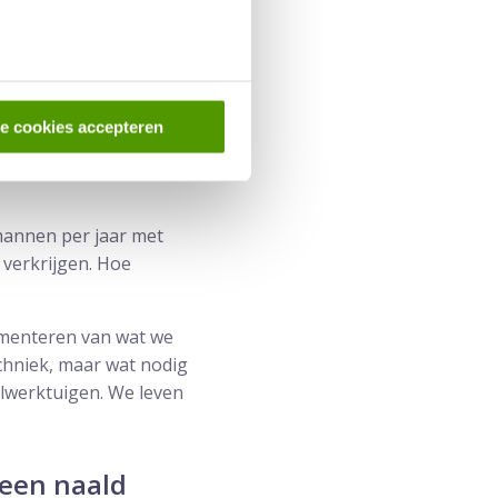
s in de prostaat steken.
e hij; “Wanneer je bij
a heb je nog maar één
le cookies accepteren
nk als goed nieuws
rkwijze en tevens een
mannen per jaar met
 verkrijgen. Hoe
ementeren van wat we
echniek, maar wat nodig
elwerktuigen. We leven
 een naald