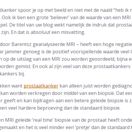
kanker spoor je op met beeld en niet met de naald “heb ik 
. Ook ik ben een grote ‘believer’ van de waarde van een MRI
apel. De titel van uw blog wekt namelijk de indruk dat prost
zijn. En dat is absoluut een misvatting.
 door Barentsz geanalyseerde MRI – heeft een hoge negatie
r jammer genoeg is de positief voorspellende waarde veel la
en op de uitslag van een MRI zou worden geoordeeld, bijna e
rden gemist. En ook al zijn veel van deze prostaatkankers ni
kankers bij.
ikken want
prostaatkanker
kan alleen juist worden gediagn
n kan worden verkregen door middel van een biopsie. Dat ee
r geeft en kan bijdragen aan een betere geleide biopsie is z
 een veel hardere beproeving dan de standaard biopsie.
een MRI geleide ‘real time’ biopsie van de prostaat heeft on
emaakt en het is veel minder een ‘pretje’ dan de standaard 