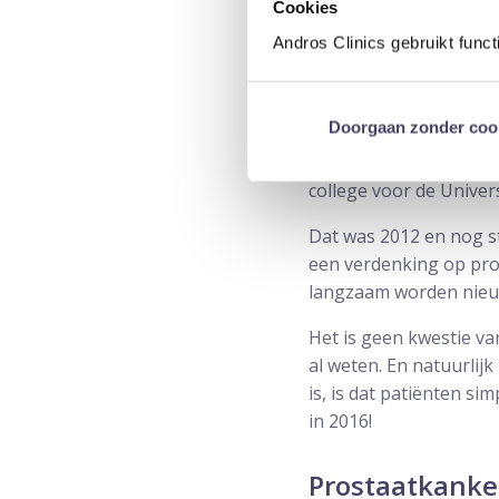
gesteld wordt, maar hij
Cookies
En dat doet veel pijn 
Andros Clinics gebruikt func
Mijn reactie was dat 
mij komt doe ik dat me
Doorgaan zonder coo
of twee naalden nodig 
voor de patiënt. In 20
college voor de Univer
Dat was 2012 en nog s
een verdenking op pro
langzaam worden nieuw
Het is geen kwestie v
al weten. En natuurlij
is, is dat patiënten 
in 2016!
Prostaatkanke