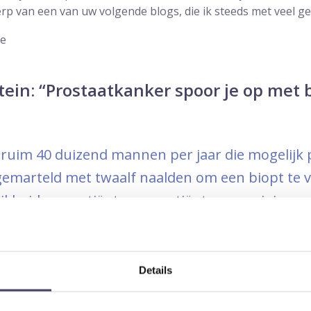
p van een van uw volgende blogs, die ik steeds met veel g
ne
tein: “Prostaatkanker spoor je op met 
ruim 40 duizend mannen per jaar die mogelijk
marteld met twaalf naalden om een biopt te ve
jkheid van patiënten en patiëntenvereniginge
de te vervangen door eentje waarin een MRI-s
Details
Barentsz al vele jaren en was in 2012 al onder de indruk van
ld te brengen. Ik had nog geen ervaring met hoe de diagno