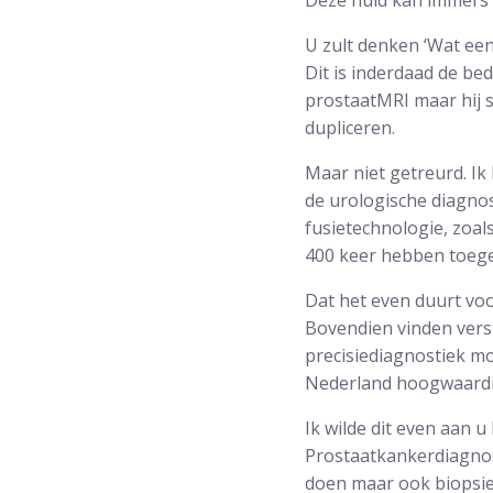
Deze huid kan immers w
U zult denken ‘Wat een
Dit is inderdaad de be
prostaatMRI maar hij 
dupliceren.
Maar niet getreurd. Ik
de urologische diagnos
fusietechnologie, zoal
400 keer hebben toegep
Dat het even duurt voo
Bovendien vinden vers
precisiediagnostiek mo
Nederland hoogwaardi
Ik wilde dit even aan 
Prostaatkankerdiagnost
doen maar ook biopsies 