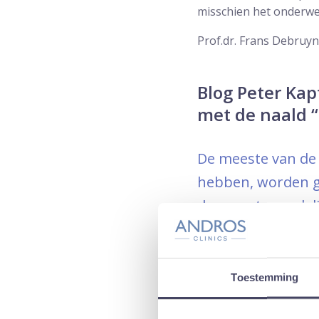
misschien het onderwer
Prof.dr. Frans Debruy
Blog Peter Kap
met de naald “
De meeste van de 
hebben, worden ge
de verantwoordeli
verouderde metho
tumor opspoort.
Toestemming
Ik ken professor Jelle 
prostaatkanker in bee