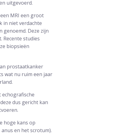
en uitgevoerd.
t een MRI een groot
k in niet verdachte
n genoemd. Deze zijn
. Recente studies
eze biopsieën
van prostaatkanker
ts wat nu ruim een jaar
rland.
t echografische
 deze dus gericht kan
tvoeren.
 te hoge kans op
 anus en het scrotum).