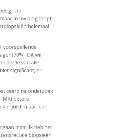
met grote
 maar in uw blog loopt
aatbiopsieën helemaal
f voorspellende
ger (70%). Dit wil
en derde van alle
et significant, er
osticeerd na onderzoek
n MRI betere
eker juist, maar, een
dergaan maar ik heb het
transrectale biopsieën