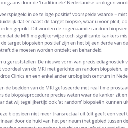
doorgaans door de ‘traditionele’ Nederlandse urologen word
weerspiegeld in de te lage positief voorspelde waarde – mis
duidelijk dat er naast de target biopsie, waar u voor pleit, oo
orden geprikt. Dit worden de zogenaamde random biopsieë
omdat de MRI mogelijkerwijze toch significante kankers mist
de target biopsieën positief zijn en het bij een derde van d
treft die moeten worden ontdekt en behandeld.
n u geruststellen. De nieuwe vorm van precisiediagnostiek 
t voordeel van de MRI met gerichte en random biopsieën, ie
dros Clinics en een enkel ander urologisch centrum in Nede
den de beelden van de MRI gefuseerde met real time prostaa
ens de biopsieprocedure precies weten waar de kanker zit en
 dat wij tegelijkertijd ook ‘at random’ biopsieën kunnen ui
eze biopsieën niet meer transrectaal uit (dit geeft een veel
rineaal door de huid van het perineum (het gebied tussen de