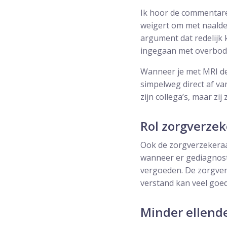
Ik hoor de commentaren
weigert om met naalden
argument dat redelijk k
ingegaan met overbodig
Wanneer je met MRI de 
simpelweg direct af va
zijn collega’s, maar zi
Rol zorgverzek
Ook de zorgverzekeraa
wanneer er gediagnost
vergoeden. De zorgver
verstand kan veel goed
Minder ellend