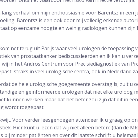
orden ontsmet waardoor het risico van infectie verdwijnt.
 lang verhaal om mijn enthousiasme voor Barentsz in een juis
doeling. Barentsz is een ook door mij volledig erkende autori
staat op eenzame hoogte en weinig radiologen kunnen zijn
 kom net terug uit Parijs waar veel urologen de toepassing 
tiek van prostaatkanker bediscussieerden en ik kan u verz
s wij in het Andros Centrum voor Precisiediagnostiek van Pro
ast, straks in veel urologische centra, ook in Nederland z
rdat de hele urologische goegemeente overstag is, zult u o
tandige en geïnformeerde urologen dat niet elke uroloog m
et kunnen werken maar dat het beter zou zijn dat dit in een 
g wordt toegepast.
u kwijt. Voor verder leesgenoegen attendeer ik u graag op 
iek. Hier kunt u lezen dat wij niet alleen betere (dan de MRI
bij minder patiënten en over dit laatste schrijft u helemaal 