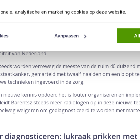
 legde het haarfijn uit: “Met twaalf naalden, die ze via je anu
en is nog onnauwkeurig ook”.
tionele, analytische en marketing cookies op deze website.
deze methode mij nogal middeleeuws voorkwam. En dat beaamd
t MRI en weet je precies of er een tumor zit en waar. Daarn
kies
Aanpassen
Al
om een biopt te verkrijgen voor verder onderzoek.” Dat klo
12 hield Barentsz een indrukwekkende TED Talk over zijn we
siteit van Nederland.
teeds worden verreweg de meeste van de ruim 40 duizend 
staatkanker, gemarteld met twaalf naalden om een biopt te
e technieken ingevoerd in de zorg.
an nieuwe kennis opdoen; het is louter organiseren en impl
k leidt Barentsz steeds meer radiologen op in deze nieuwe t
simpelweg weigeren om gediagnosticeerd te worden met mart
r diagnosticeren: lukraak prikken met