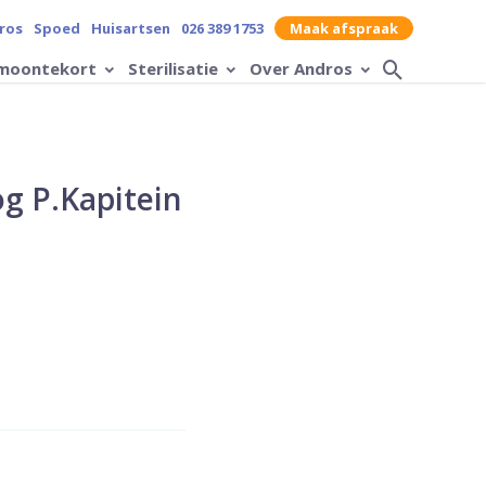
contrast op de website
ros
Spoed
Huisartsen
026 389 1753
Maak afspraak
moontekort
Sterilisatie
Over Andros
Zoek op
og P.Kapitein