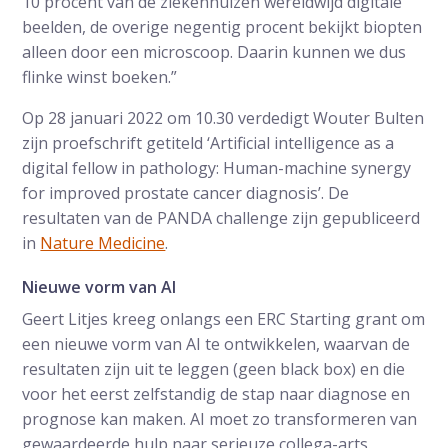
10 procent van de ziekenhuizen wereldwijd digitale
beelden, de overige negentig procent bekijkt biopten
alleen door een microscoop. Daarin kunnen we dus
flinke winst boeken.”
Op 28 januari 2022 om 10.30 verdedigt Wouter Bulten
zijn proefschrift getiteld ‘Artificial intelligence as a
digital fellow in pathology: Human-machine synergy
for improved prostate cancer diagnosis’. De
resultaten van de PANDA challenge zijn gepubliceerd
in
Nature Medicine
.
Nieuwe vorm van AI
Geert Litjes kreeg onlangs een ERC Starting grant om
een nieuwe vorm van AI te ontwikkelen, waarvan de
resultaten zijn uit te leggen (geen black box) en die
voor het eerst zelfstandig de stap naar diagnose en
prognose kan maken. AI moet zo transformeren van
gewaardeerde hulp naar serieuze collega-arts.