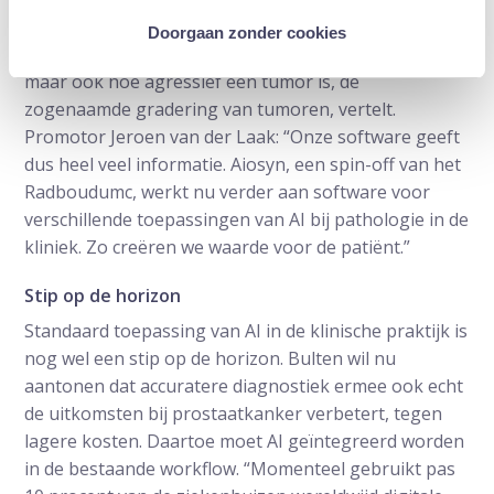
Volgens de onderzoekers kan hun algoritme niet
Doorgaan zonder cookies
alleen aantonen of een structuur tumorweefsel is,
maar ook hoe agressief een tumor is, de
zogenaamde gradering van tumoren, vertelt.
Promotor Jeroen van der Laak: “Onze software geeft
dus heel veel informatie. Aiosyn, een spin-off van het
Radboudumc, werkt nu verder aan software voor
verschillende toepassingen van AI bij pathologie in de
kliniek. Zo creëren we waarde voor de patiënt.”
Stip op de horizon
Standaard toepassing van AI in de klinische praktijk is
nog wel een stip op de horizon. Bulten wil nu
aantonen dat accuratere diagnostiek ermee ook echt
de uitkomsten bij prostaatkanker verbetert, tegen
lagere kosten. Daartoe moet AI geïntegreerd worden
in de bestaande workflow. “Momenteel gebruikt pas