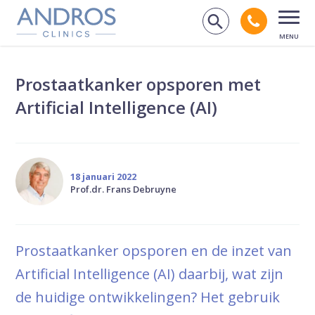
Navigatie overslaan
Bel andr
Zoek op de
Open
Prostaatkanker opsporen met
Artificial Intelligence (AI)
18 januari 2022
Prof.dr. Frans Debruyne
Prostaatkanker opsporen en de inzet van
Artificial Intelligence (AI) daarbij, wat zijn
de huidige ontwikkelingen? Het gebruik