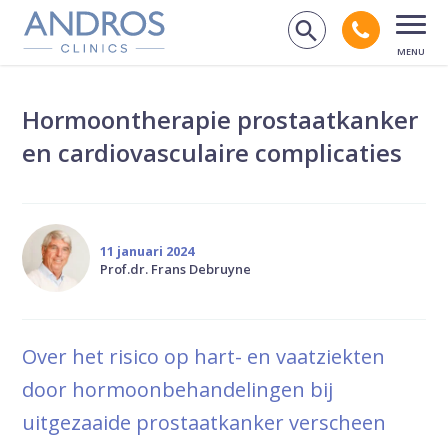
Navigatie overslaan
Bel andr
Zoek op de
Open
Hormoontherapie prostaatkanker
en cardiovasculaire complicaties
11 januari 2024
Prof.dr. Frans Debruyne
Over het risico op hart- en vaatziekten
door hormoonbehandelingen bij
uitgezaaide prostaatkanker verscheen