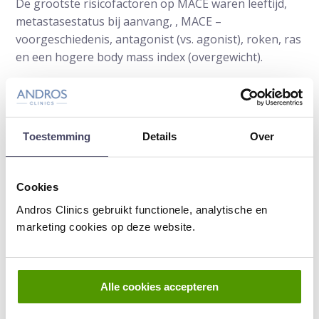
De grootste risicofactoren op MACE waren leeftijd,
metastasestatus bij aanvang, , MACE –
voorgeschiedenis, antagonist (vs. agonist), roken, ras
en een hogere body mass index (overgewicht).
Lees verder over prostaatkanker
Bron
The Journal of Urology
Toestemming
Details
Over
Auteur:
Prof.dr. Frans Debruyne
is uroloog
Cookies
en oprichter van Andros. Eerder werd
Andros Clinics gebruikt functionele, analytische en
urologie van Radboudumc onder zijn
marketing cookies op deze website.
leiding wereldwijd gerenommeerd.
Laatste update: 11 januari 2024
Alle cookies accepteren
Deel artikel: