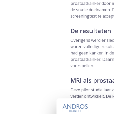
prostaatkanker door m
de studie deelnamen. 
screeningtest te accep
De resultaten
Overigens werd er sle
waren volledige result
had geen kanker. In d
prostaatkanker. Daarn
voorspellen.
MRI als prosta
Deze pilot studie laat
verder ontwikkelt. De 
blijven. Het toont wel
meer essentieel wordt.