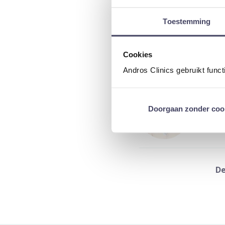
Lees meer over MRI p
Toestemming
Lees verder over pros
Cookies
Andros Clinics gebruikt func
Auteur:
Doorgaan zonder coo
van Rad
Dit is e
De