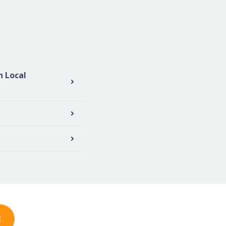
h Local
3