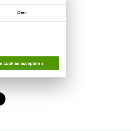
Over
. Eerder werd urologie
le cookies accepteren
ia de Mail