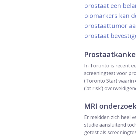
prostaat een bela
biomarkers kan de
prostaattumor aa
prostaat bevestig
Prostaatkanke
In Toronto is recent 
screeningtest voor pro
(Toronto Star) waarin
(‘at risk’) overweldigen
MRI onderzoek
Er meldden zich heel v
studie aansluitend to
getest als screeningt