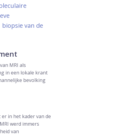
oleculaire
ieve
biopsie van de
iment
van MRI als
ng in een lokale krant
mannelijke bevolking
 er in het kader van de
e MRI werd immers
gheid van