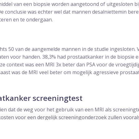
iddel van een biopsie worden aangetoond of uitgesloten bi
De conclusie was echter wel dat mannen desalniettemin bere
teren en te ondergaan.
chts 50 van de aangemelde mannen in de studie ingesloten.
aten voor handen. 38,3% had prostaatkanker in de biopsie 
eze context was een MRI 3x beter dan PSA voor de vroegtijd
aast was de MRI veel beter om mogelijk agressieve prostaa
atkanker screeningtest
 zien dat de weg voor het gebruik van een MRI als screening
kosten voor een dergelijk screeningonderzoek zullen voora
 aan dat de plaats van de MRI in de precisiediagnostiek van 