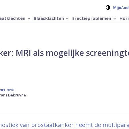
Verander 
MijnAnd
aatklachten
Blaasklachten
Erectieproblemen
Hor
er: MRI als mogelijke screeningt
tus 2016
Frans Debruyne
gnostiek van prostaatkanker neemt de multipar