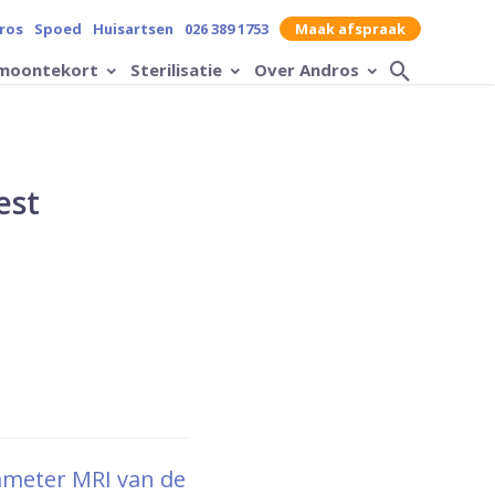
contrast op de website
ros
Spoed
Huisartsen
026 389 1753
Maak afspraak
moontekort
Sterilisatie
Over Andros
Zoek op
est
ameter MRI van de