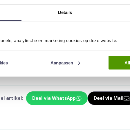
rostaatscan
Details
taatkanker
tionele, analytische en marketing cookies op deze website.
Prof.dr. Frans Debruyne
is uroloog en oprichter van Andros
kies
Aanpassen
Al
boudumc onder zijn leiding wereldwijd gerenommeerd.
en ouder artikel dat niet meer geüpdatet wordt
el artikel:
Deel via WhatsApp
Deel via Mail
Deel dit via Whatsapp
Delen v