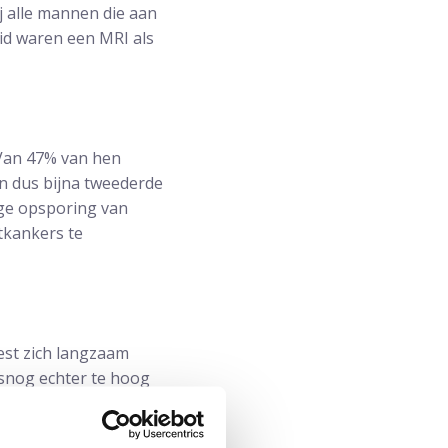
j alle mannen die aan
id waren een MRI als
 Van 47% van hen
en dus bijna tweederde
ige opsporing van
tkankers te
test zich langzaam
lsnog echter te hoog
prostaatkanker steeds